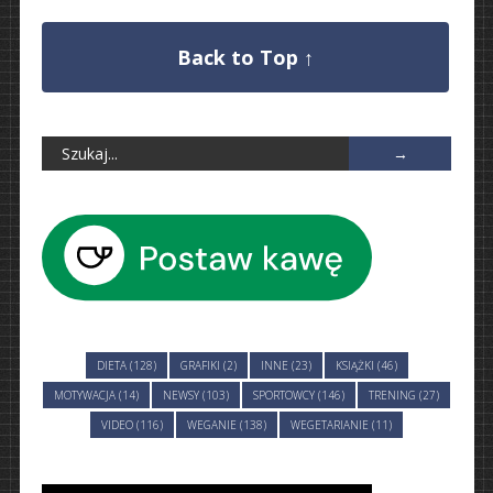
Back to Top ↑
DIETA (128)
GRAFIKI (2)
INNE (23)
KSIĄŻKI (46)
MOTYWACJA (14)
NEWSY (103)
SPORTOWCY (146)
TRENING (27)
VIDEO (116)
WEGANIE (138)
WEGETARIANIE (11)