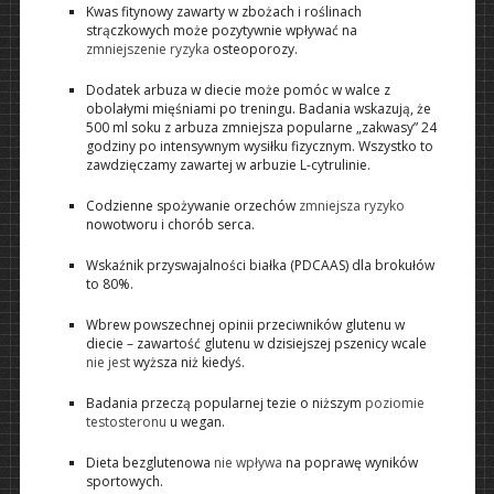
Kwas fitynowy zawarty w zbożach i roślinach
strączkowych może pozytywnie wpływać na
zmniejszenie ryzyka
osteoporozy.
Dodatek arbuza w diecie może pomóc w walce z
obolałymi mięśniami po treningu. Badania wskazują, że
500 ml soku z arbuza zmniejsza popularne „zakwasy” 24
godziny po intensywnym wysiłku fizycznym. Wszystko to
zawdzięczamy zawartej w arbuzie L-cytrulinie.
Codzienne spożywanie orzechów
zmniejsza ryzyko
nowotworu i chorób serca.
Wskaźnik przyswajalności białka (PDCAAS) dla brokułów
to 80%.
Wbrew powszechnej opinii przeciwników glutenu w
diecie – zawartość glutenu w dzisiejszej pszenicy wcale
nie jest
wyższa niż kiedyś.
Badania przeczą popularnej tezie o niższym
poziomie
testosteronu
u wegan.
Dieta bezglutenowa
nie wpływa
na poprawę wyników
sportowych.