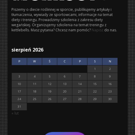
Piszemy o diecie roślinnej w sporcie, publikujemy artykuły i
tłumaczenia, wywiady ze sportowcami, informacje na temat
diety i treningu. Prowadzimy szkolenia z zakresu diety
wegańskiej. Organizujemy szkolenia na temat treningu z
kettlebells. Masz pytania? Chcesz nam pomóc?
Napisz
do nas.
sierpień 2026
P
W
Ś
C
P
S
N
1
2
3
4
5
6
7
8
9
10
11
12
13
14
15
16
17
18
19
20
21
22
23
24
25
26
27
28
29
30
31
« lut