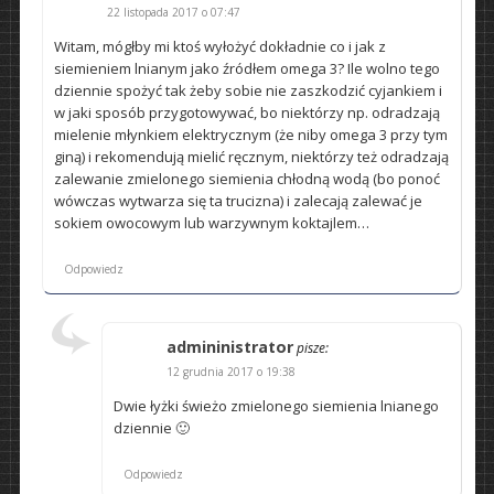
22 listopada 2017 o 07:47
Witam, mógłby mi ktoś wyłożyć dokładnie co i jak z
siemieniem lnianym jako źródłem omega 3? Ile wolno tego
dziennie spożyć tak żeby sobie nie zaszkodzić cyjankiem i
w jaki sposób przygotowywać, bo niektórzy np. odradzają
mielenie młynkiem elektrycznym (że niby omega 3 przy tym
giną) i rekomendują mielić ręcznym, niektórzy też odradzają
zalewanie zmielonego siemienia chłodną wodą (bo ponoć
wówczas wytwarza się ta trucizna) i zalecają zalewać je
sokiem owocowym lub warzywnym koktajlem…
Odpowiedz
admininistrator
pisze:
12 grudnia 2017 o 19:38
Dwie łyżki świeżo zmielonego siemienia lnianego
dziennie 🙂
Odpowiedz