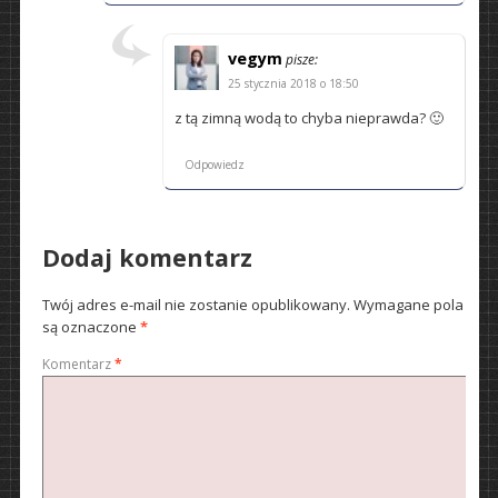
vegym
pisze:
25 stycznia 2018 o 18:50
z tą zimną wodą to chyba nieprawda? 🙂
Odpowiedz
Dodaj komentarz
Twój adres e-mail nie zostanie opublikowany.
Wymagane pola
są oznaczone
*
Komentarz
*