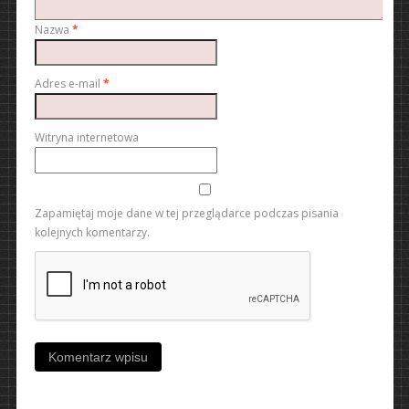
Nazwa
*
Adres e-mail
*
Witryna internetowa
Zapamiętaj moje dane w tej przeglądarce podczas pisania
kolejnych komentarzy.