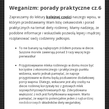
Weganizm: porady praktyczne cz.6
Zapraszamy do lektury
kolejnej części
naszego wpisu, w
którym przedstawiamy Wam listę ciekawostek i porad
praktycznych na temat diety roślinnej. Mamy nadzieję, że
podobne informacje i wskazówki pozwolą lepiej i mądrzej
rozplanować swój codzienny jadłospis.
To nie banany są najlepszym źródłem potasu w diecie.
Suszone morele zawierają ponad 3 razy więcej tego
pierwiastka!
Przygotowywanie mleka roślinnego w domu może być
korzystne z ekonomicznego i praktycznego punktu
widzenia, warto jednak pamiętać, że napoje
przygotowane w domu będą pozbawione dodatkowej
porcji wapnia. Dlatego, wskazane jest aby osoby na
diecie roślinnej korzystały też z gotowych mlek
sojowych/ryżowych/owsianych itp. Zdecydowana
większość z nich jest fortyfikowana wapniem. Warto
pamiętać, że wapń to potencjalnie jeden z
najbardziej
niedoborowych
składników diety wegańskiej.