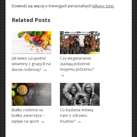
Dowiedz się więcej o treningach personalnych
kilkając tutaj.
Related Posts
Jak łatwo uzupełnić
Czy wegetarianie
witaminy z grupy B na
zjadają jedzenie
→
mojemu jedzeniu?
diecie roślinnej?
→
Białko roślinne vs
Co badania mówią
białko zwierzęce –
nam o zdrowiu
→
→
wpływ na sport
Inuitów?