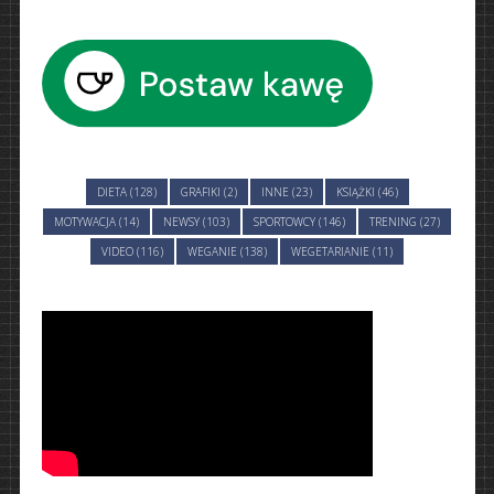
DIETA (128)
GRAFIKI (2)
INNE (23)
KSIĄŻKI (46)
MOTYWACJA (14)
NEWSY (103)
SPORTOWCY (146)
TRENING (27)
VIDEO (116)
WEGANIE (138)
WEGETARIANIE (11)