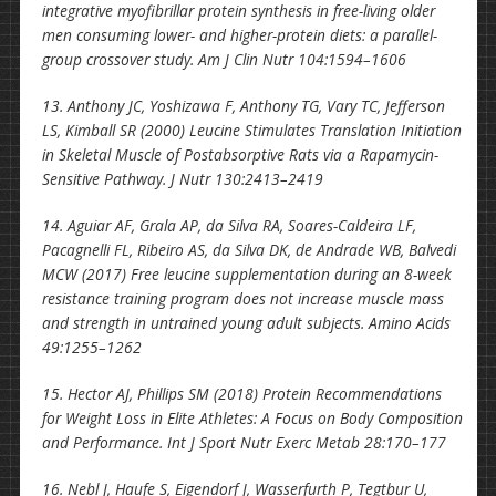
integrative myofibrillar protein synthesis in free-living older
men consuming lower- and higher-protein diets: a parallel-
group crossover study. Am J Clin Nutr 104:1594–1606
13. Anthony JC, Yoshizawa F, Anthony TG, Vary TC, Jefferson
LS, Kimball SR (2000) Leucine Stimulates Translation Initiation
in Skeletal Muscle of Postabsorptive Rats via a Rapamycin-
Sensitive Pathway. J Nutr 130:2413–2419
14. Aguiar AF, Grala AP, da Silva RA, Soares-Caldeira LF,
Pacagnelli FL, Ribeiro AS, da Silva DK, de Andrade WB, Balvedi
MCW (2017) Free leucine supplementation during an 8-week
resistance training program does not increase muscle mass
and strength in untrained young adult subjects. Amino Acids
49:1255–1262
15. Hector AJ, Phillips SM (2018) Protein Recommendations
for Weight Loss in Elite Athletes: A Focus on Body Composition
and Performance. Int J Sport Nutr Exerc Metab 28:170–177
16. Nebl J, Haufe S, Eigendorf J, Wasserfurth P, Tegtbur U,