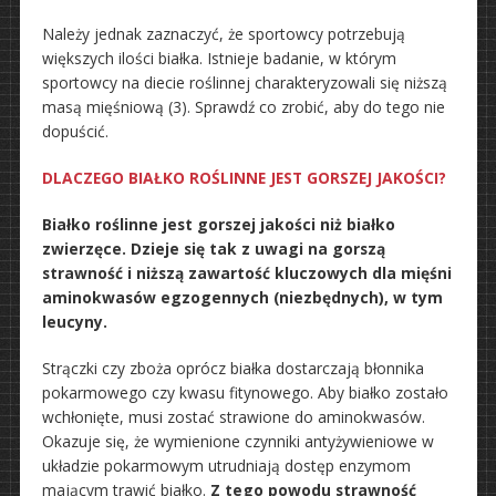
Należy jednak zaznaczyć, że sportowcy potrzebują
większych ilości białka. Istnieje badanie, w którym
sportowcy na diecie roślinnej charakteryzowali się niższą
masą mięśniową (3). Sprawdź co zrobić, aby do tego nie
dopuścić.
DLACZEGO BIAŁKO ROŚLINNE JEST GORSZEJ JAKOŚCI?
Białko roślinne jest gorszej jakości niż białko
zwierzęce. Dzieje się tak z uwagi na gorszą
strawność i niższą zawartość kluczowych dla mięśni
aminokwasów egzogennych (niezbędnych), w tym
leucyny.
Strączki czy zboża oprócz białka dostarczają błonnika
pokarmowego czy kwasu fitynowego. Aby białko zostało
wchłonięte, musi zostać strawione do aminokwasów.
Okazuje się, że wymienione czynniki antyżywieniowe w
układzie pokarmowym utrudniają dostęp enzymom
mającym trawić białko.
Z tego powodu strawność