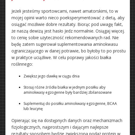
Jeżeli jesteśmy sportowcami, nawet amatorskimi, to w
mojej opinii warto nieco poeksperymentować z dietą, aby
osiągać możliwie dobre rezultaty. Biorąc pod uwagę fakt,
że naszą dewizą jest hasło Jedz normalnie. Osiągaj więcej.
to cenię sobie użyteczność rekomendowanych rad. Nie
będę zatem sugerował suplementowania aminokwasu
ograniczającego w danej potrawie, bo byłoby to po prostu
w praktyce uciążliwe. W celu poprawy jakości białka
roślinnego:
Zwiększ jego dawkę w ciągu dnia
Stosuj różne źródła białka w jednym posiłku aby
aminokwasy egzogenne były bardziej zbilansowane
Suplementuj do posiłku aminokwasy egzogenne, BCAA
lub leucynę
Opierając się na dostępnych danych oraz mechanizmach
fizjologicznych, najprostszym i dającym najlepsze
rezultaty sposobem będzie zwiększona podaż protein w