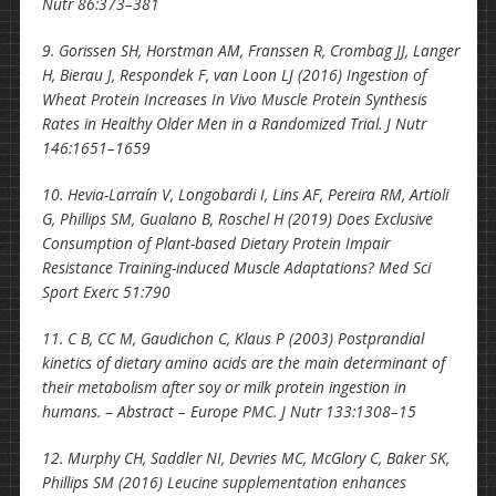
Nutr 86:373–381
9. Gorissen SH, Horstman AM, Franssen R, Crombag JJ, Langer
H, Bierau J, Respondek F, van Loon LJ (2016) Ingestion of
Wheat Protein Increases In Vivo Muscle Protein Synthesis
Rates in Healthy Older Men in a Randomized Trial. J Nutr
146:1651–1659
10. Hevia-Larraín V, Longobardi I, Lins AF, Pereira RM, Artioli
G, Phillips SM, Gualano B, Roschel H (2019) Does Exclusive
Consumption of Plant-based Dietary Protein Impair
Resistance Training-induced Muscle Adaptations? Med Sci
Sport Exerc 51:790
11. C B, CC M, Gaudichon C, Klaus P (2003) Postprandial
kinetics of dietary amino acids are the main determinant of
their metabolism after soy or milk protein ingestion in
humans. – Abstract – Europe PMC. J Nutr 133:1308–15
12. Murphy CH, Saddler NI, Devries MC, McGlory C, Baker SK,
Phillips SM (2016) Leucine supplementation enhances