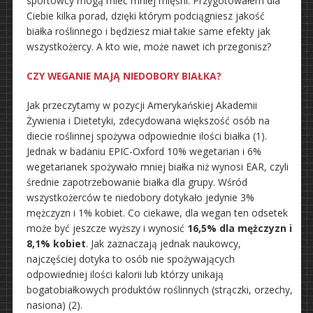
sportowcy mogą mieć mniej mięśni. Przygotowałem dla
Ciebie kilka porad, dzięki którym podciągniesz jakość
białka roślinnego i będziesz miał takie same efekty jak
wszystkożercy. A kto wie, może nawet ich przegonisz?
CZY WEGANIE MAJĄ NIEDOBORY BIAŁKA?
Jak przeczytamy w pozycji Amerykańskiej Akademii
Żywienia i Dietetyki, zdecydowana większość osób na
diecie roślinnej spożywa odpowiednie ilości białka (1).
Jednak w badaniu EPIC-Oxford 10% wegetarian i 6%
wegetarianek spożywało mniej białka niż wynosi EAR, czyli
średnie zapotrzebowanie białka dla grupy. Wśród
wszystkożerców te niedobory dotykało jedynie 3%
mężczyzn i 1% kobiet. Co ciekawe, dla wegan ten odsetek
może być jeszcze wyższy i wynosić
16,5% dla mężczyzn i
8,1% kobiet
. Jak zaznaczają jednak naukowcy,
najczęściej dotyka to osób nie spożywających
odpowiedniej ilości kalorii lub którzy unikają
bogatobiałkowych produktów roślinnych (strączki, orzechy,
nasiona) (2).