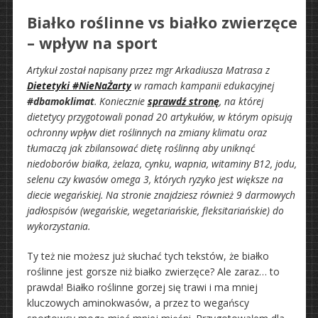
Białko roślinne vs białko zwierzęce
– wpływ na sport
Artykuł został napisany przez mgr Arkadiusza Matrasa z
Dietetyki #NieNaŻarty
w ramach kampanii edukacyjnej
#dbamoklimat
. Koniecznie
sprawdź stronę
, na której
dietetycy przygotowali ponad 20 artykułów, w którym opisują
ochronny wpływ diet roślinnych na zmiany klimatu oraz
tłumaczą jak zbilansować dietę roślinną aby uniknąć
niedoborów białka, żelaza, cynku, wapnia, witaminy B12, jodu,
selenu czy kwasów omega 3, których ryzyko jest większe na
diecie wegańskiej. Na stronie znajdziesz również 9 darmowych
jadłospisów (wegańskie, wegetariańskie, fleksitariańskie) do
wykorzystania.
Ty też nie możesz już słuchać tych tekstów, że białko
roślinne jest gorsze niż białko zwierzęce? Ale zaraz… to
prawda! Białko roślinne gorzej się trawi i ma mniej
kluczowych aminokwasów, a przez to wegańscy