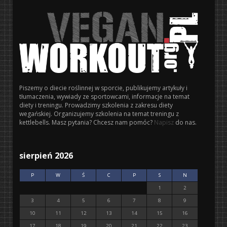
Piszemy o diecie roślinnej w sporcie, publikujemy artykuły i
tłumaczenia, wywiady ze sportowcami, informacje na temat
diety i treningu. Prowadzimy szkolenia z zakresu diety
wegańskiej. Organizujemy szkolenia na temat treningu z
kettlebells. Masz pytania? Chcesz nam pomóc?
Napisz
do nas.
sierpień 2026
P
W
Ś
C
P
S
N
1
2
3
4
5
6
7
8
9
10
11
12
13
14
15
16
17
18
19
20
21
22
23