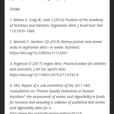
Źródła:
1. Melina V, Craig W, Levin S (2016) Position of the Academy
of Nutrition and Dietetics: Vegetarian Diets. J Acad Nutr Diet
116:1970–1980
2. Mariotti F, Gardner CD (2019) Dietary protein and amino
acids in vegetarian diets—A review. Nutrients.
https://doi.org/10.3390/nu11112661
3. Rogerson D (2017) Vegan diets: Practical advice for athletes
and exercisers. J Int Soc Sports Nutr.
https://doi.org/10.1186/s12970-017-0192-9
4. FAO. Report of a sub-committee of the 2011 FAO
Consultation on “Protein Quality Evaluation in Human
Nutrition”: the assessment of amino acid digestibility in foods
for humans and including a collation of published ileal amino
acid digestibility data for h.
http://www.fao.org/ag/humannutrition/36216-