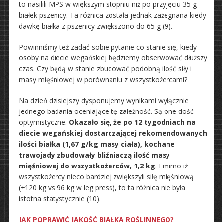
to nasilili MPS w większym stopniu niż po przyjęciu 35 g
białek pszenicy. Ta różnica została jednak zażegnana kiedy
dawkę białka z pszenicy zwiększono do 65 g (9).
Powinniśmy też zadać sobie pytanie co stanie się, kiedy
osoby na diecie wegańskiej będziemy obserwować dłuższy
czas. Czy będą w stanie zbudować podobną ilość siły i
masy mięśniowej w porównaniu z wszystkożercami?
Na dzień dzisiejszy dysponujemy wynikami wyłącznie
jednego badania oceniające tę zależność. Są one dość
optymistyczne.
Okazało się, że po 12 tygodniach na
diecie wegańskiej dostarczającej rekomendowanych
ilości białka (1,67 g/kg masy ciała), kochane
trawojady zbudowały bliźniaczą ilość masy
mięśniowej do wszystkożerców, 1,2 kg
. I mimo iż
wszystkożercy nieco bardziej zwiększyli siłę mięśniową
(+120 kg vs 96 kg w leg press), to ta różnica nie była
istotna statystycznie (10).
JAK POPRAWIĆ JAKOŚĆ BIAŁKA ROŚLINNEGO?