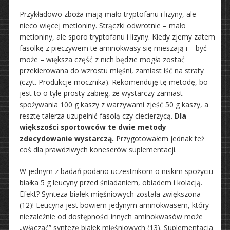
Przykładowo zboża mają mało tryptofanu i lizyny, ale
nieco więcej metioniny. Strączki odwrotnie – mało
metioniny, ale sporo tryptofanu i lizyny. Kiedy zjemy zatem
fasolkę z pieczywem te aminokwasy się mieszają i – być
może – większa część z nich będzie mogła zostać
przekierowana do wzrostu mięśni, zamiast iść na straty
(czyt. Produkcje mocznika). Rekomenduję tę metodę, bo
jest to o tyle prosty zabieg, że wystarczy zamiast
spożywania 100 g kaszy z warzywami zjeść 50 g kaszy, a
resztę talerza uzupełnić fasolą czy ciecierzycą.
Dla
większości sportowców te dwie metody
zdecydowanie wystarczą.
Przygotowałem jednak też
coś dla prawdziwych koneserów suplementacji.
W jednym z badań podano uczestnikom o niskim spożyciu
białka 5 g leucyny przed śniadaniem, obiadem i kolacją.
Efekt? Synteza białek mięśniowych została zwiększona
(12)! Leucyna jest bowiem jedynym aminokwasem, który
niezależnie od dostępności innych aminokwasów może
„włączać” syntezę białek mięśniowych (13). Suplementacja