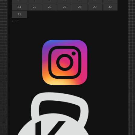
24
25
26
27
28
29
30
31
« lut