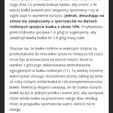
ciągu dnia. Co prawda brakuje badań, aby ocenić o ile
więcej białka powinni jeść wegańscy sportowcy i czy w
ogóle daje to wymierne korzyści.
Jednak, dmuchając na
zimne my zwiększamy u sportowców na dietach
roślinnych spożycie białka o około 10%.
Przykładowo,
jeżeli trójboista spożywa 1,6 g/kg to sugerujemy, aby
zwiększył dawkę białka do 1,8 g/kg masy ciała.
Okazuje się, że białka roślinne w większym stopniu są
przekształcane do mocznika i przez to mniejsza ich część
może być przeznaczona na wzrost mięśni. Może to
wynikać z gorszego zbilansowania aminokwasów
egzogennych w białku roślinnym (11). Tę wiedzę możemy
wykorzystać stosując stosunkowo prosty zabieg łączenie
ze sobą różnych źródeł białka w celu komplementarności
białek. Niektórzy eksperci uważają, że nie trzeba różnych
białek łączyć w jednym posiłku i ważne jest, aby spożywać
różne źródła białka na przestrzeni całego dnia. Według
mnie, w przypadku sportowców warto zwrócić na to
uwagę.