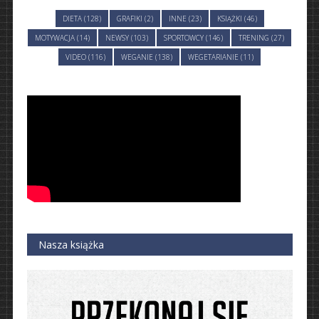
DIETA (128)
GRAFIKI (2)
INNE (23)
KSIĄŻKI (46)
MOTYWACJA (14)
NEWSY (103)
SPORTOWCY (146)
TRENING (27)
VIDEO (116)
WEGANIE (138)
WEGETARIANIE (11)
Nasza książka