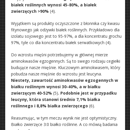
białek roślinnych wynosi 45-80%, a białek
zwierzęcych >90%
(4).
Wyjątkiem są produkty oczyszczone z błonnika czy kwasu
fitynowego jak odżywki białek roślinnych. Przykładowo dla
izolatu sojowego jest to 95-97%, a dla koncentratu grochu
97%, tyle co dla koncentratu białek serwatkowych (4).
Do wzrostu mięśni potrzebujemy w głównej mierze
aminokwasów egzogennych. Są to swego rodzaju cegiełki
budujące nasze mięśnie. Kluczowym aminokwasem, który
pobudza nasze mięśnie do wzrostu jest leucyna.
Niestety, zawartość aminokwasów egzogennych w
białku roślinnym wynosi 30-40%, a w białku
zwierzęcym 40-52%
(5)
. Podobnie jest w przypadku
leucyny, która stanowi średnio 7,1% białka
roślinnego i 8,8% białka zwierzęcego
(6).
Reasumując, w tym meczu wynik nie jest optymistyczny.
Białko zwierzęce 3:0 białko roślinne. A co mówią badania