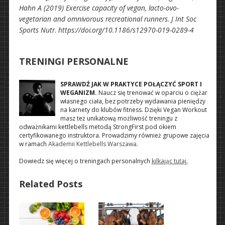
Hahn A (2019) Exercise capacity of vegan, lacto-ovo-
vegetarian and omnivorous recreational runners. J Int Soc
Sports Nutr. https://doi.org/10.1186/s12970-019-0289-4
TRENINGI PERSONALNE
SPRAWDŹ JAK W PRAKTYCE POŁĄCZYĆ SPORT I
WEGANIZM.
Naucz się trenować w oparciu o ciężar
własnego ciała, bez potrzeby wydawania pieniędzy
na karnety do klubów fitness. Dzięki Vegan Workout
masz też unikatową możliwość treningu z
odważnikami kettlebells metodą StrongFirst pod okiem
certyfikowanego instruktora. Prowadzimy również grupowe zajęcia
w ramach
Akademii Kettlebells Warszawa
.
Dowiedz się więcej o treningach personalnych
kilkając tutaj.
Related Posts