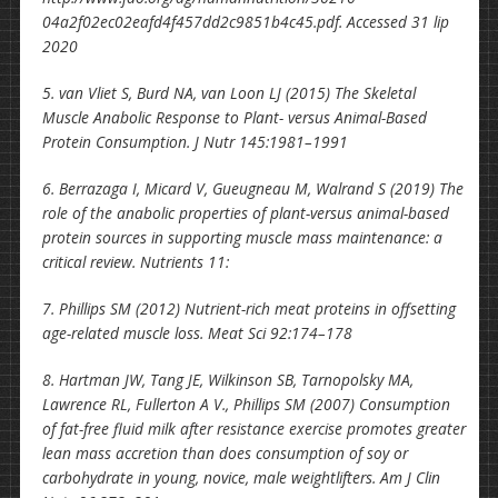
04a2f02ec02eafd4f457dd2c9851b4c45.pdf. Accessed 31 lip
2020
5. van Vliet S, Burd NA, van Loon LJ (2015) The Skeletal
Muscle Anabolic Response to Plant- versus Animal-Based
Protein Consumption. J Nutr 145:1981–1991
6. Berrazaga I, Micard V, Gueugneau M, Walrand S (2019) The
role of the anabolic properties of plant-versus animal-based
protein sources in supporting muscle mass maintenance: a
critical review. Nutrients 11:
7. Phillips SM (2012) Nutrient-rich meat proteins in offsetting
age-related muscle loss. Meat Sci 92:174–178
8. Hartman JW, Tang JE, Wilkinson SB, Tarnopolsky MA,
Lawrence RL, Fullerton A V., Phillips SM (2007) Consumption
of fat-free fluid milk after resistance exercise promotes greater
lean mass accretion than does consumption of soy or
carbohydrate in young, novice, male weightlifters. Am J Clin