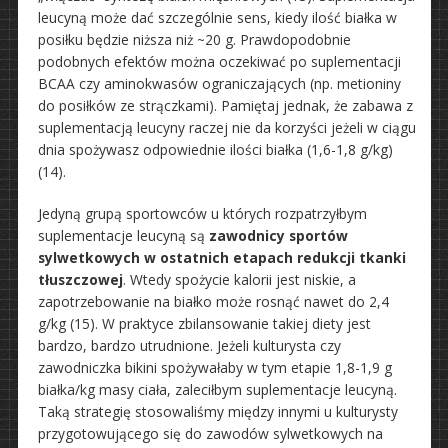
leucyną może dać szczególnie sens, kiedy ilość białka w
posiłku będzie niższa niż ~20 g. Prawdopodobnie
podobnych efektów można oczekiwać po suplementacji
BCAA czy aminokwasów ograniczających (np. metioniny
do posiłków ze strączkami). Pamiętaj jednak, że zabawa z
suplementacją leucyny raczej nie da korzyści jeżeli w ciągu
dnia spożywasz odpowiednie ilości białka (1,6-1,8 g/kg)
(14).
Jedyną grupą sportowców u których rozpatrzyłbym
suplementacje leucyną są
zawodnicy sportów
sylwetkowych w ostatnich etapach redukcji tkanki
tłuszczowej
. Wtedy spożycie kalorii jest niskie, a
zapotrzebowanie na białko może rosnąć nawet do 2,4
g/kg (15). W praktyce zbilansowanie takiej diety jest
bardzo, bardzo utrudnione. Jeżeli kulturysta czy
zawodniczka bikini spożywałaby w tym etapie 1,8-1,9 g
białka/kg masy ciała, zaleciłbym suplementacje leucyną.
Taką strategię stosowaliśmy między innymi u kulturysty
przygotowującego się do zawodów sylwetkowych na