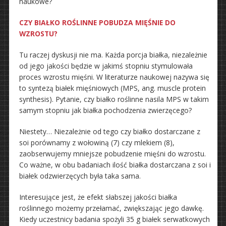
naukowe?
CZY BIAŁKO ROŚLINNE POBUDZA MIĘŚNIE DO
WZROSTU?
Tu raczej dyskusji nie ma. Każda porcja białka, niezależnie
od jego jakości będzie w jakimś stopniu stymulowała
proces wzrostu mięśni. W literaturze naukowej nazywa się
to syntezą białek mięśniowych (MPS, ang. muscle protein
synthesis). Pytanie, czy białko roślinne nasila MPS w takim
samym stopniu jak białka pochodzenia zwierzęcego?
Niestety… Niezależnie od tego czy białko dostarczane z
soi porównamy z wołowiną (7) czy mlekiem (8),
zaobserwujemy mniejsze pobudzenie mięśni do wzrostu.
Co ważne, w obu badaniach ilość białka dostarczana z soi i
białek odzwierzęcych była taka sama.
Interesujące jest, że efekt słabszej jakości białka
roślinnego możemy przełamać, zwiększając jego dawkę.
Kiedy uczestnicy badania spożyli 35 g białek serwatkowych