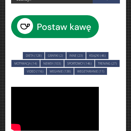
DIETA (128)
GRAFIKI (2)
INNE (23)
KSIĄŻKI (46)
MOTYWACJA (14)
NEWSY (103)
SPORTOWCY (146)
TRENING (27)
VIDEO (116)
WEGANIE (138)
WEGETARIANIE (11)