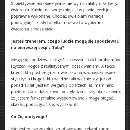
Subiektywnie ani obiektywnie nie wyróżniałabym żadnego
ćwiczenia. Każde ma swoje miejsce w planie jeżeli jest
poprawne wykonane. Chociaż uwielbiam wariacje
podciągnięć i kiedy to tylko możliwe to wybieram
ćwiczenia z masą ciała.
Jesteś trenerem, czego ludzie mogą się spodziewać
na pierwszej sesji z Tobą?
Mogą się spodziewać kogoś, kto wysłucha ich problemów
i życzeń. Kogoś z realistycznymi oczekiwaniami. A także
kogoś, kto postrzega zdrowie jako najważniejszy aspekt
stylu życia i kogoś, kto wiedzie taki właśnie styl już od
ponad 10 lat. Jestem weganką od trzech lat, mam niski
poziom tkanki tłuszczowej bez głodzenia się, określiłabym,
że jestem funkcjonalnie wysportowana ? mogę biegać,
skakać, podciągnąć się, wyciskać itd.
Co Cię motywuje?
Nie jestem szczególnie zmotywowana celami, raczej