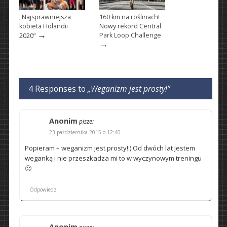
„Najsprawniejsza
160 km na roślinach!
kobieta Holandii
Nowy rekord Central
→
Park Loop Challenge
2020”
→
4 Responses to
„Weganizm jest prosty!”
Anonim
pisze:
23 października 2015 o 12:40
Popieram – weganizm jest prosty!:) Od dwóch lat jestem
weganką i nie przeszkadza mi to w wyczynowym treningu
🙂
Odpowiedz
Anonim