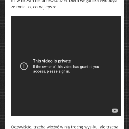
mi w niczym nie przeszkodziła. Dieta wegańska wydobyła
ze mnie to, co najlepsze.
Oczywiście, trzeba włożyć w nią trochę wysiłku, ale trzeba