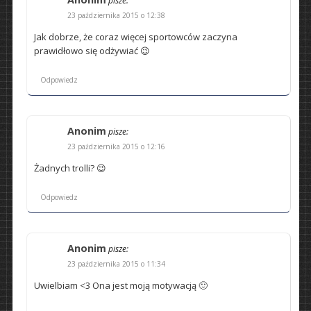
pisze:
23 października 2015 o 12:38
Jak dobrze, że coraz więcej sportowców zaczyna
prawidłowo się odżywiać 😉
Odpowiedz
Anonim
pisze:
23 października 2015 o 12:16
Żadnych trolli? 😉
Odpowiedz
Anonim
pisze:
23 października 2015 o 11:34
Uwielbiam <3 Ona jest moją motywacją 🙂