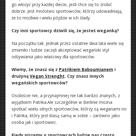
go włożyć przy każdej diecie, jeśli chce się to zrobić
dobrze. Jest mnóstwo sportowców, którzy udowadniają,
że to możliwe i wielu pójdzie w ich ślady.
Czy inni sportowcy dziwili się, że jesteś weganką?
Na początku tak. Jednak przez ostatnie dwa lata wiele się
zmieniło i ludzie zaczęli akceptować wegański styl
odżywiania jako właściwy dla sportowców.
Wiemy, że znasz się z
Patrikiem Baboumianem
i
drużyną
Vegan Strenght
. Czy znasz innych
wegańskich sportowców?
Osobiście nie, a przynajmniej nie tak bardzo znanych, z
wyjątkiem Patrika.Ale szczególnie w Berlinie można
spotkać wielu silnych sportowców, którzy są weganami no
i Patrika, który jest klasą samą w sobie – zarówno jako
osoba jak i sportowiec.
Kiedy piszemy o sportowcach ludzie nas często