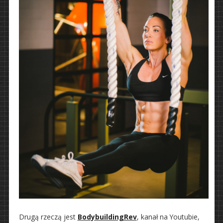
Drugą rzeczą jest
BodybuildingRev
, kanał na Youtubie,