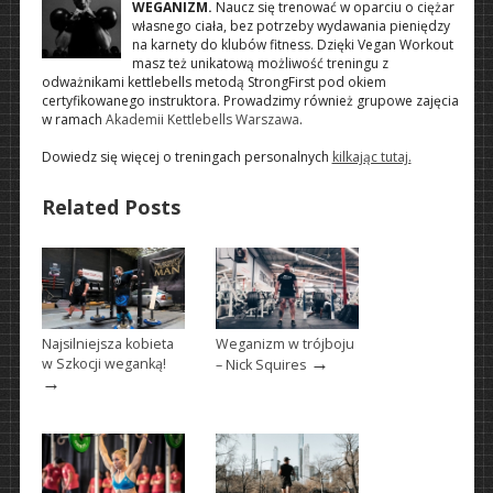
WEGANIZM.
Naucz się trenować w oparciu o ciężar
własnego ciała, bez potrzeby wydawania pieniędzy
na karnety do klubów fitness. Dzięki Vegan Workout
masz też unikatową możliwość treningu z
odważnikami kettlebells metodą StrongFirst pod okiem
certyfikowanego instruktora. Prowadzimy również grupowe zajęcia
w ramach
Akademii Kettlebells Warszawa
.
Dowiedz się więcej o treningach personalnych
kilkając tutaj.
Related Posts
Najsilniejsza kobieta
Weganizm w trójboju
→
w Szkocji weganką!
– Nick Squires
→