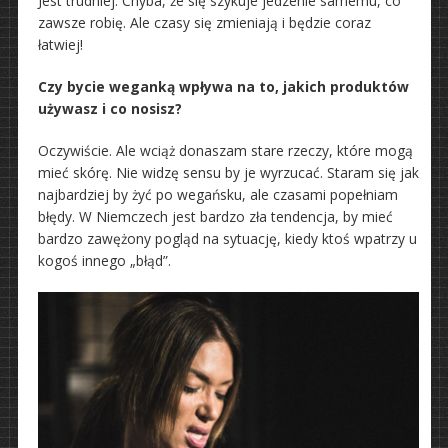
Jest trudniej. Chyba, że się szykuje jedzenie samemu, co
zawsze robię. Ale czasy się zmieniają i będzie coraz
łatwiej!
Czy bycie weganką wpływa na to, jakich produktów
używasz i co nosisz?
Oczywiście. Ale wciąż donaszam stare rzeczy, które mogą
mieć skórę. Nie widzę sensu by je wyrzucać. Staram się jak
najbardziej by żyć po wegańsku, ale czasami popełniam
błędy. W Niemczech jest bardzo zła tendencja, by mieć
bardzo zawężony pogląd na sytuację, kiedy ktoś wpatrzy u
kogoś innego „błąd”.