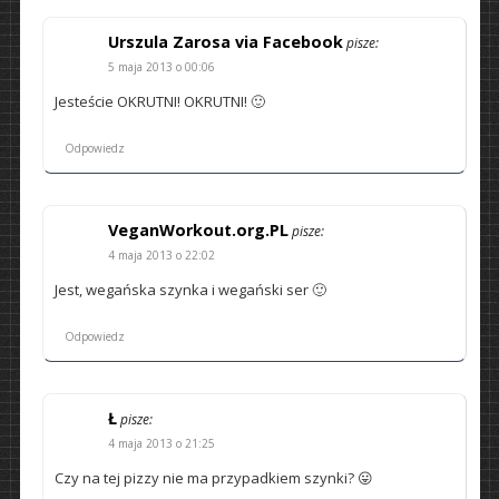
Urszula Zarosa via Facebook
pisze:
5 maja 2013 o 00:06
Jesteście OKRUTNI! OKRUTNI! 🙂
Odpowiedz
VeganWorkout.org.PL
pisze:
4 maja 2013 o 22:02
Jest, wegańska szynka i wegański ser 🙂
Odpowiedz
Ł
pisze:
4 maja 2013 o 21:25
Czy na tej pizzy nie ma przypadkiem szynki? 😛