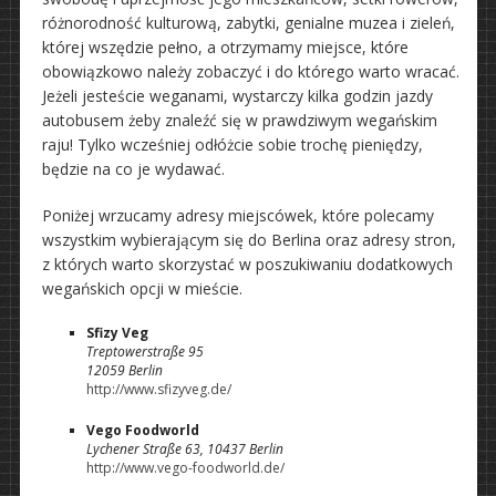
różnorodność kulturową, zabytki, genialne muzea i zieleń,
której wszędzie pełno, a otrzymamy miejsce, które
obowiązkowo należy zobaczyć i do którego warto wracać.
Jeżeli jesteście weganami, wystarczy kilka godzin jazdy
autobusem żeby znaleźć się w prawdziwym wegańskim
raju! Tylko wcześniej odłóżcie sobie trochę pieniędzy,
będzie na co je wydawać.
Poniżej wrzucamy adresy miejscówek, które polecamy
wszystkim wybierającym się do Berlina oraz adresy stron,
z których warto skorzystać w poszukiwaniu dodatkowych
wegańskich opcji w mieście.
Sfizy Veg
Treptowerstraße 95
12059 Berlin
http://www.sfizyveg.de/
Vego Foodworld
Lychener Straße 63, 10437 Berlin
http://www.vego-foodworld.de/