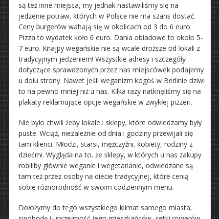
są też inne miejsca, my jednak nastawiliśmy się na
jedzenie potraw, których w Polsce nie ma szans dostać.
Ceny burgerów wahają się w okolicach od 3 do 6 euro.
Pizza to wydatek koło 6 euro. Dania obiadowe to około 5-
7 euro. Knajpy wegańskie nie są wcale droższe od lokali z
tradycyjnym jedzeniem! Wszystkie adresy i szczegóły
dotyczące sprawdzonych przez nas miejscówek podajemy
u dołu strony. Nawet jeśli weganizm kogoś w Berlinie dziwi
to na pewno mniej niż u nas. Kilka razy natknęliśmy się na
plakaty reklamujące opcje wegańskie w zwykłej pizzeri.
Nie było chwili żeby lokale i sklepy, które odwiedzamy były
puste. Wciąż, niezależnie od dnia i godziny przewijali się
tam klienci. Młodzi, starsi, mężczyźni, kobiety, rodziny z
dziećmi. Wygląda na to, że sklepy, w których u nas zakupy
robiliby głównie weganie i wegetarianie, odwiedzane są
tam też przez osoby na diecie tradycyjnej, które cenią
sobie różnorodność w swoim codziennym menu.
Dołożymy do tego wszystkiego klimat samego miasta,
swobodę i uprzejmość jego mieszkańców, setki rowerów,