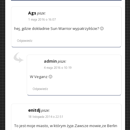
Ags
pisze:
1 maja 2016 o 16:07
hej, gdzie dokładnie Sun Warrior wypatrzyliście? 🙂
Odpowiedz
admin
pisze:
4 maja 2016 o 10:19
W Veganz 🙂
Odpowiedz
enitdj
pisze:
18 listopada 2014 o 22:51
To jest moje miasto, w którym żyje.Zawsze mowie,ze Berlin