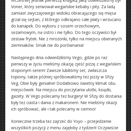
Wcześniej jednak pierwszą knajpką jaką odwiedziliśmy był
Voner, który serwował wegańskie kebaby i pity. Za ladą
zamiast zwyczajowego widoku obracającego się mięsa
grzał się sejtan, z którego odkrajano całe płaty i wrzucano
do kanapek. Do wyboru z sosem orzechowym,
sezamowym, na ostro i nie tylko. Do tego oczywiści był
zestaw frytek. Nie z mrożonki, tylko na miejscu obieranych
ziemniaków. Smak nie do porównania!
Następnego dnia odwiedziliśmy Vego, gdzie po raz
pierwszy w życiu mieliśmy okazję zjeść pizzę z wegańskim
stopionym serem! Zawsze lubiliśmy ser, zwłaszcza
topiony, także później spróbowaliśmy też pizzy w Sfizy
Veg. Obie były genialne! Dodatkowo świetny klimat obu
miejscówek. Na miejscu do poczytania ulotki, książki,
gazety. W Vego polecamy też burgery! W Sfizy do dostania
były też ciasta i dania z makaronem. Nie mieliśmy okazji
ich spróbować, ale i tak polecamy w ciemno!
Koniecznie trzeba też zajrzeć do Yoyo – przejedzenie
wszystkich pozycji z menu zajęłoby z tydzień! Oczywiście