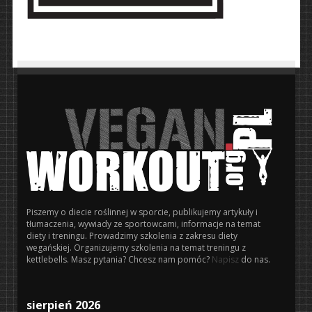
Piszemy o diecie roślinnej w sporcie, publikujemy artykuły i
tłumaczenia, wywiady ze sportowcami, informacje na temat
diety i treningu. Prowadzimy szkolenia z zakresu diety
wegańskiej. Organizujemy szkolenia na temat treningu z
kettlebells. Masz pytania? Chcesz nam pomóc?
Napisz
do nas.
sierpień 2026