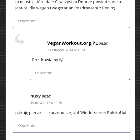
to miasto, które daje Ci wszystko.Dobrze powiedziane to
jest-raj dla wegan i wegetarian.Pozdrawiam z Berlin:)
Odpowiedz
VeganWorkout.org.PL
pisze:
19 listopada 2014 o 00:20
Pozdrawiamy 🙂
Odpowiedz
nuxy
pisze:
15 maja 2013 o 10:30
pakuję plecak i się przenoszę, auf Wiedersehen Polsko! 😀
Odpowiedz