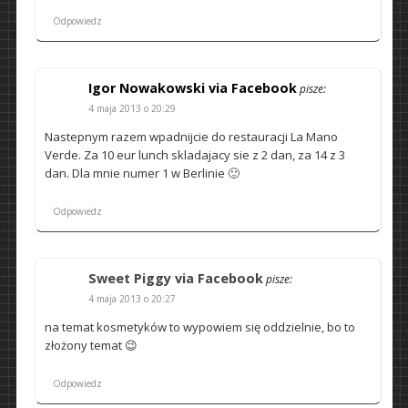
Odpowiedz
Igor Nowakowski via Facebook
pisze:
4 maja 2013 o 20:29
Nastepnym razem wpadnijcie do restauracji La Mano
Verde. Za 10 eur lunch skladajacy sie z 2 dan, za 14 z 3
dan. Dla mnie numer 1 w Berlinie 🙂
Odpowiedz
Sweet Piggy via Facebook
pisze:
4 maja 2013 o 20:27
na temat kosmetyków to wypowiem się oddzielnie, bo to
złożony temat 😉
Odpowiedz