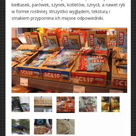
kiełbasek, parówek, szynek, kotletów, sznycli, a nawet ryb
w formie roślinnej. Wszystko wyglądem, teksturą i
smakiem przypomina ich mięsne odpowiedniki.