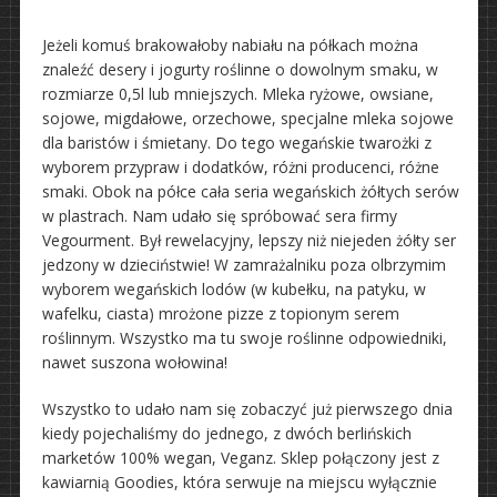
Jeżeli komuś brakowałoby nabiału na półkach można
znaleźć desery i jogurty roślinne o dowolnym smaku, w
rozmiarze 0,5l lub mniejszych. Mleka ryżowe, owsiane,
sojowe, migdałowe, orzechowe, specjalne mleka sojowe
dla baristów i śmietany. Do tego wegańskie twarożki z
wyborem przypraw i dodatków, różni producenci, różne
smaki. Obok na półce cała seria wegańskich żółtych serów
w plastrach. Nam udało się spróbować sera firmy
Vegourment. Był rewelacyjny, lepszy niż niejeden żółty ser
jedzony w dzieciństwie! W zamrażalniku poza olbrzymim
wyborem wegańskich lodów (w kubełku, na patyku, w
wafelku, ciasta) mrożone pizze z topionym serem
roślinnym. Wszystko ma tu swoje roślinne odpowiedniki,
nawet suszona wołowina!
Wszystko to udało nam się zobaczyć już pierwszego dnia
kiedy pojechaliśmy do jednego, z dwóch berlińskich
marketów 100% wegan, Veganz. Sklep połączony jest z
kawiarnią Goodies, która serwuje na miejscu wyłącznie