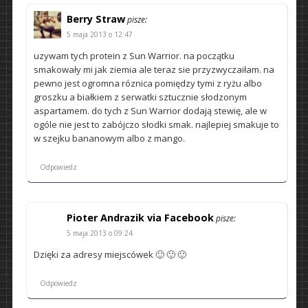
Berry Straw
pisze:
5 maja 2013 o 12:47
uzywam tych protein z Sun Warrior. na początku
smakowały mi jak ziemia ale teraz sie przyzwyczaiłam. na
pewno jest ogromna róznica pomiędzy tymi z ryżu albo
groszku a białkiem z serwatki sztucznie słodzonym
aspartamem. do tych z Sun Warrior dodają stewię, ale w
ogóle nie jest to zabójczo słodki smak. najlepiej smakuje to
w szejku bananowym albo z mango.
Odpowiedz
Pioter Andrazik via Facebook
pisze:
5 maja 2013 o 09:24
Dzięki za adresy miejscówek 🙂 🙂 🙂
Odpowiedz