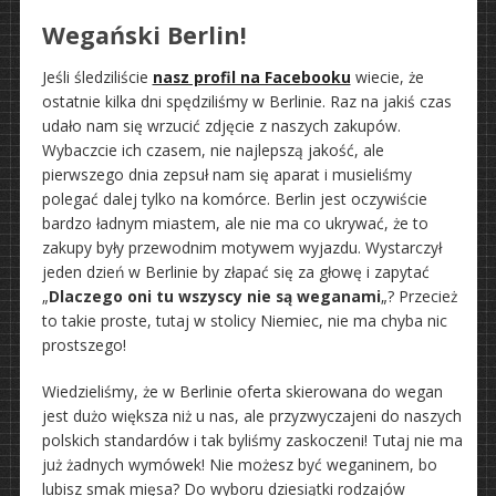
Wegański Berlin!
Jeśli śledziliście
nasz profil na Facebooku
wiecie, że
ostatnie kilka dni spędziliśmy w Berlinie. Raz na jakiś czas
udało nam się wrzucić zdjęcie z naszych zakupów.
Wybaczcie ich czasem, nie najlepszą jakość, ale
pierwszego dnia zepsuł nam się aparat i musieliśmy
polegać dalej tylko na komórce. Berlin jest oczywiście
bardzo ładnym miastem, ale nie ma co ukrywać, że to
zakupy były przewodnim motywem wyjazdu. Wystarczył
jeden dzień w Berlinie by złapać się za głowę i zapytać
„
Dlaczego oni tu wszyscy nie są weganami
„? Przecież
to takie proste, tutaj w stolicy Niemiec, nie ma chyba nic
prostszego!
Wiedzieliśmy, że w Berlinie oferta skierowana do wegan
jest dużo większa niż u nas, ale przyzwyczajeni do naszych
polskich standardów i tak byliśmy zaskoczeni! Tutaj nie ma
już żadnych wymówek! Nie możesz być weganinem, bo
lubisz smak mięsa? Do wyboru dziesiątki rodzajów