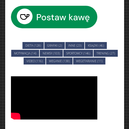
DIETA (128)
GRAFIKI (2)
INNE (23)
KSIĄŻKI (46)
MOTYWACJA (14)
NEWSY (103)
SPORTOWCY (146)
TRENING (27)
VIDEO (116)
WEGANIE (138)
WEGETARIANIE (11)