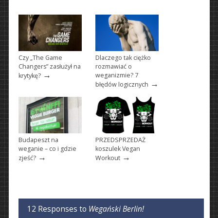
Czy „The Game
Dlaczego tak ciężko
Changers” zasłużył na
rozmawiać o
→
weganizmie? 7
krytykę?
→
błędów logicznych
Budapeszt na
PRZEDSPRZEDAŻ
weganie – co i gdzie
koszulek Vegan
→
→
zjeść?
Workout
12 Responses to
Wegański Berlin!