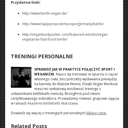
Przydatne linki:
http://www.berlin-vegan.de/
http://www.happycow.net/europe/germany/berlin/
http://veganbackpacker.com/featured-articles/vegan-
vegetarian-fast-food-berlin/
TRENINGI PERSONALNE
SPRAWDŹ JAK W PRAKTYCE POŁĄCZYĆ SPORT I
WEGANIZM.
Naucz się trenować w oparciu o ciężar
własnego ciała, bez potrzeby wydawania pieniędzy
na karnety do klubów fitness. Dzięki Vegan Workout
masz też unikatową możliwość treningu z
odważnikami kettlebells metodą StrongFirst pod okiem
certyfikowanego instruktora. Prowadzimy również grupowe zajęcia
w ramach
Akademii Kettlebells Warszawa
.
Dowiedz się więcej o treningach personalnych
kilkając tutaj.
Related Posts