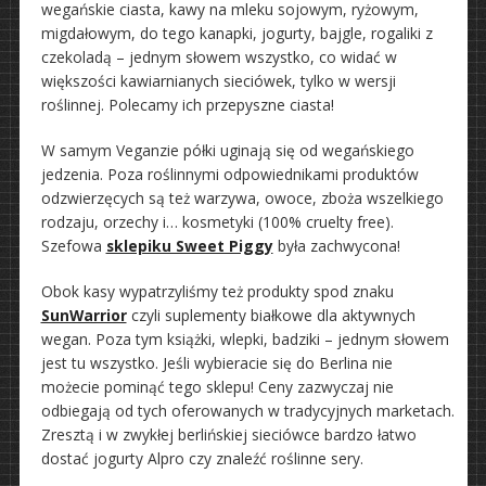
wegańskie ciasta, kawy na mleku sojowym, ryżowym,
migdałowym, do tego kanapki, jogurty, bajgle, rogaliki z
czekoladą – jednym słowem wszystko, co widać w
większości kawiarnianych sieciówek, tylko w wersji
roślinnej. Polecamy ich przepyszne ciasta!
W samym Veganzie półki uginają się od wegańskiego
jedzenia. Poza roślinnymi odpowiednikami produktów
odzwierzęcych są też warzywa, owoce, zboża wszelkiego
rodzaju, orzechy i… kosmetyki (100% cruelty free).
Szefowa
sklepiku Sweet Piggy
była zachwycona!
Obok kasy wypatrzyliśmy też produkty spod znaku
SunWarrior
czyli suplementy białkowe dla aktywnych
wegan. Poza tym książki, wlepki, badziki – jednym słowem
jest tu wszystko. Jeśli wybieracie się do Berlina nie
możecie pominąć tego sklepu! Ceny zazwyczaj nie
odbiegają od tych oferowanych w tradycyjnych marketach.
Zresztą i w zwykłej berlińskiej sieciówce bardzo łatwo
dostać jogurty Alpro czy znaleźć roślinne sery.