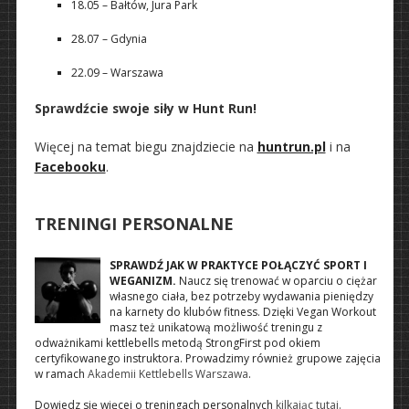
18.05 – Bałtów, Jura Park
28.07 – Gdynia
22.09 – Warszawa
Sprawdźcie swoje siły w Hunt Run!
Więcej na temat biegu znajdziecie na
huntrun.pl
i na
Facebooku
.
TRENINGI PERSONALNE
SPRAWDŹ JAK W PRAKTYCE POŁĄCZYĆ SPORT I
WEGANIZM.
Naucz się trenować w oparciu o ciężar
własnego ciała, bez potrzeby wydawania pieniędzy
na karnety do klubów fitness. Dzięki Vegan Workout
masz też unikatową możliwość treningu z
odważnikami kettlebells metodą StrongFirst pod okiem
certyfikowanego instruktora. Prowadzimy również grupowe zajęcia
w ramach
Akademii Kettlebells Warszawa
.
Dowiedz się więcej o treningach personalnych
kilkając tutaj.