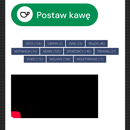
DIETA (128)
GRAFIKI (2)
INNE (23)
KSIĄŻKI (46)
MOTYWACJA (14)
NEWSY (103)
SPORTOWCY (146)
TRENING (27)
VIDEO (116)
WEGANIE (138)
WEGETARIANIE (11)