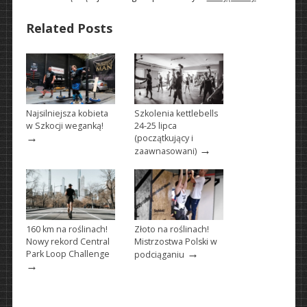
Related Posts
Najsilniejsza kobieta
Szkolenia kettlebells
w Szkocji weganką!
24-25 lipca
→
(początkujący i
→
zaawnasowani)
160 km na roślinach!
Złoto na roślinach!
Nowy rekord Central
Mistrzostwa Polski w
→
Park Loop Challenge
podciąganiu
→