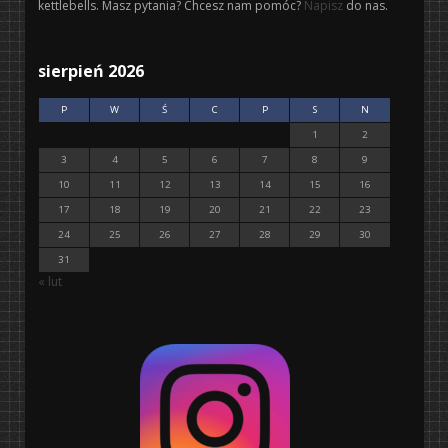
kettlebells. Masz pytania? Chcesz nam pomóc?
Napisz
do nas.
sierpień 2026
P
W
Ś
C
P
S
N
1
2
3
4
5
6
7
8
9
10
11
12
13
14
15
16
17
18
19
20
21
22
23
24
25
26
27
28
29
30
31
« lut