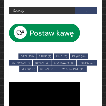
DIETA (128)
GRAFIKI (2)
INNE (23)
KSIĄŻKI (46)
MOTYWACJA (14)
NEWSY (103)
SPORTOWCY (146)
TRENING (27)
VIDEO (116)
WEGANIE (138)
WEGETARIANIE (11)