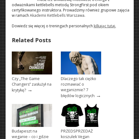
odważnikami kettlebells metodą StrongFirst pod okiem
certyfikowanego instruktora. Prowadzimy również grupowe zajęcia
w ramach
Akademii Kettlebells Warszawa
.
Dowiedz się więcej o treningach personalnych
kilkając tutaj.
Related Posts
Czy „The Game
Dlaczego tak ciężko
Changers” zasłużył na
rozmawiać o
→
weganizmie? 7
krytykę?
→
błędów logicznych
Budapeszt na
PRZEDSPRZEDAŻ
weganie – co i gdzie
koszulek Vegan