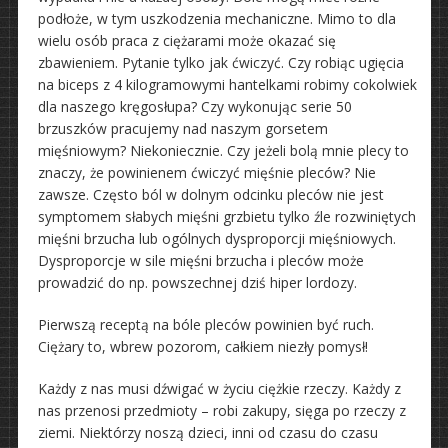
podłoże, w tym uszkodzenia mechaniczne. Mimo to dla
wielu osób praca z ciężarami może okazać się
zbawieniem. Pytanie tylko jak ćwiczyć. Czy robiąc ugięcia
na biceps z 4 kilogramowymi hantelkami robimy cokolwiek
dla naszego kręgosłupa? Czy wykonując serie 50
brzuszków pracujemy nad naszym gorsetem
mięśniowym? Niekoniecznie. Czy jeżeli bolą mnie plecy to
znaczy, że powinienem ćwiczyć mięśnie pleców? Nie
zawsze. Często ból w dolnym odcinku pleców nie jest
symptomem słabych mięśni grzbietu tylko źle rozwiniętych
mięśni brzucha lub ogólnych dysproporcji mięśniowych.
Dysproporcje w sile mięśni brzucha i pleców może
prowadzić do np. powszechnej dziś hiper lordozy.
Pierwszą receptą na bóle pleców powinien być ruch.
Ciężary to, wbrew pozorom, całkiem niezły pomysł!
Każdy z nas musi dźwigać w życiu ciężkie rzeczy. Każdy z
nas przenosi przedmioty – robi zakupy, sięga po rzeczy z
ziemi. Niektórzy noszą dzieci, inni od czasu do czasu