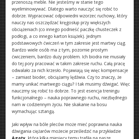
przenoszą meble. Nie jesteśmy w stanie tego
wyeliminowywać. Dlatego warto nauczyć się robić to
dobrze. Wypracować odpowiedni wzorzec ruchowy, który
nauczy nas oszczędzać kręgosłup przy większych
obciążeniach (co innego podnieść paczkę chusteczek z
podłogi, a co innego karton książek). Jednym
podstawowych ćwiczeń w tym zakresie jest martwy ciąg.
Bardzo wiele osób ma z tym, pozornie prostym
ćwiczeniem, bardzo duży problem. Ich biodra nie musiały
do tej pory pracować w takim zakresie ruchu. Całą pracę
odwalało za nich krzesło. Pojawiają się więc kompensacje
– zamiast bioder, obciążamy lędźwia. Czy to znaczy, że
mamy unikać martwego ciągu? I tak musimy dźwigać. Więc
nauczmy się robić to dobrze. To jest esencja treningu
funkcjonalnego – nauka poprawnego ruchu, niezbędnego
nam w codziennym życiu. Nie skakanie na bosu
wymachując sztangą.
Jaki wpływ na bóle pleców może mieć poprawna nauka
dźwigania ciężarów możecie prześledzić na przykładzie
Agaty
, która kilka miesięcy temu trafiła na nasze