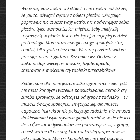
Wcześniej poczytałam o kettlach i nie miałam już leków,
że jak to, dźwigać ciężary z bólem pleców. Dźwigając
poprawnie nie czujesz wagi kettla, nie nadwyrężysz sobie
pleców, tylko wzmocnisz ich mięśnie, żeby miały siłę
trzymać cię w pionie. Jest dużo lepiej, a najlepiej w dzień
po treningu. Mam dużo energii i mogę spokojnie stać,
chodzić kilka godzin bez bólu. Wczoraj przetestowałam
prasując przez 3 godziny. Bez bólu i łez. Godzina z
kulkami daje więcej niż masaże, fizjoterapeuta,
smarowanie maściami czy tabletki przeciwbólowe.
Kettle mają dla mnie jeszcze kilka ogromnych zalet. Jeśli
nie masz kondycji i wszelkie podskakiwanie, aerobik czy
zumba sprawiają, że odstajesz od grupy z zadyszką – tu
możesz ćwiczyć spokojnie. Zmęczysz się, ale możesz
odpocząć. Instruktor nie pokrzykuje radośnie, nie zmusza
do klaskania i wykonywania głupich ruchów, w tle nie leci
disco Ćwicząc indywidualnie nie porównujesz się z grupą,
co jest ważne dla osoby, która w każdej grupie zawsze
była najsłabsza. Możesz kompletnie nie mieć poczucia