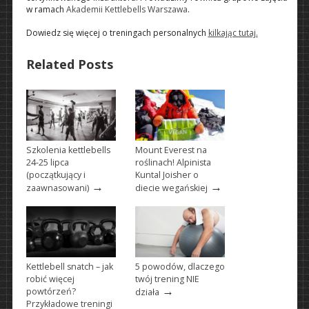
w ramach
Akademii Kettlebells Warszawa
.
Dowiedz się więcej o treningach personalnych
kilkając tutaj.
Related Posts
Szkolenia kettlebells
Mount Everest na
24-25 lipca
roślinach! Alpinista
(początkujący i
Kuntal Joisher o
→
→
zaawnasowani)
diecie wegańskiej
Kettlebell snatch – jak
5 powodów, dlaczego
robić więcej
twój trening NIE
→
powtórzeń?
działa
Przykładowe treningi