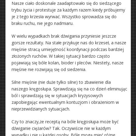
Nasze ciało doskonale zaadaptowało się do siedzącego
trybu życia i protestuje za każdym razem kiedy próbujemy
je z tego krzesła wyrwać. Wszystko sprowadza się do
braku ruchu, nie jego nadmiaru.
W wielu wypadkach brak dźwigania przyniesie jeszcze
gorsze rezultaty. Na stałe przykuje nas do krzeseł, a nasze
mięśnie stracą umiejętność koordynacji podczas bardziej
złożonych ruchów. W takiej sytuacji bardzo często
pojawiają się bóle kolan, bioder i pleców. Niestety, nasze
mięśnie nie rozwijają się od siedzenia.
Silne mięśnie (nie duże tylko silne) to zbawienie dla
naszego kręgosłupa. Sprawdzają się na co dzień eliminując
ból i sprawdzają się w sytuacjach kryzysowych
zapobiegając ewentualnym kontuzjom i obrażeniom w
nieprzewidzianych sytuacjach.
Czy to znaczy,że receptą na bóle kręgosłupa może być
dźwiganie ciężarów? Tak. Oczywiście nie w każdym
wypadku i nie u każdej osoby. Bóle mogą mieć różne