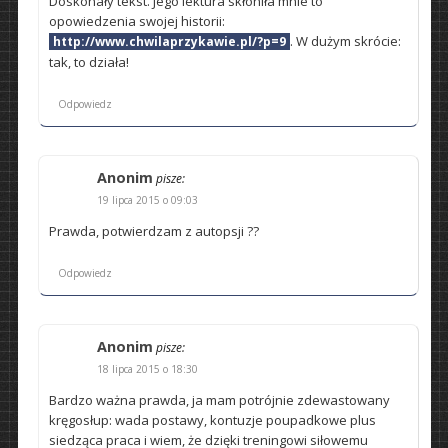
Doskonały tekst. Jego lektura skłoniła mnie to
opowiedzenia swojej historii:
. W dużym skrócie:
http://www.chwilaprzykawie.pl/?p=9
tak, to działa!
Odpowiedz
Anonim
pisze:
19 lipca 2015 o 09:03
Prawda, potwierdzam z autopsji ??
Odpowiedz
Anonim
pisze:
18 lipca 2015 o 18:30
Bardzo ważna prawda, ja mam potrójnie zdewastowany
kręgosłup: wada postawy, kontuzje poupadkowe plus
siedząca praca i wiem, że dzięki treningowi siłowemu