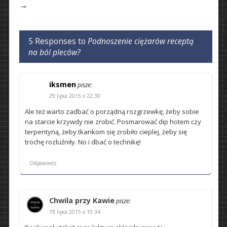
→
5 Responses to
Podnoszenie ciężarów receptą
na ból pleców?
iksmen
pisze:
29 lipca 2015 o 22:30
Ale też warto zadbać o porządną rozgrzewkę, żeby sobie
na starcie krzywdy nie zrobić. Posmarować dip hotem czy
terpentyną, żeby tkankom się zrobiło cieplej, żeby się
trochę rozluźniły. No i dbać o technikę!
Odpowiedz
Chwila przy Kawie
pisze:
19 lipca 2015 o 10:34