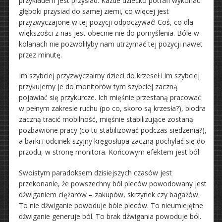
przykładem jest przysiad. Każde dziecko potrafi wykonać
głęboki przysiad do samej ziemi, co więcej jest
przyzwyczajone w tej pozycji odpoczywać! Coś, co dla
większości z nas jest obecnie nie do pomyślenia. Bóle w
kolanach nie pozwoliłyby nam utrzymać tej pozycji nawet
przez minutę.
Im szybciej przyzwyczaimy dzieci do krzeseł i im szybciej
przykujemy je do monitorów tym szybciej zaczną
pojawiać się przykurcze. Ich mięśnie przestaną pracować
w pełnym zakresie ruchu (po co, skoro są krzesła?), biodra
zaczną tracić mobilność, mięśnie stabilizujące zostaną
pozbawione pracy (co tu stabilizować podczas siedzenia?),
a barki i odcinek szyjny kręgosłupa zaczną pochylać się do
przodu, w stronę monitora. Końcowym efektem jest ból.
Swoistym paradoksem dzisiejszych czasów jest
przekonanie, że powszechny ból pleców powodowany jest
dźwiganiem ciężarów – zakupów, skrzynek czy bagażów.
To nie dźwiganie powoduje bóle pleców. To nieumiejętne
dźwiganie generuje ból. To brak dźwigania powoduje ból.