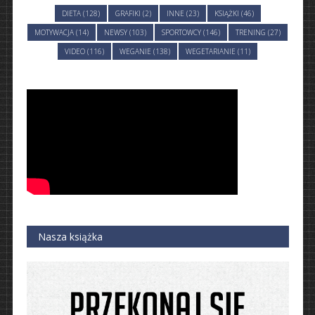
DIETA (128)
GRAFIKI (2)
INNE (23)
KSIĄŻKI (46)
MOTYWACJA (14)
NEWSY (103)
SPORTOWCY (146)
TRENING (27)
VIDEO (116)
WEGANIE (138)
WEGETARIANIE (11)
Nasza książka