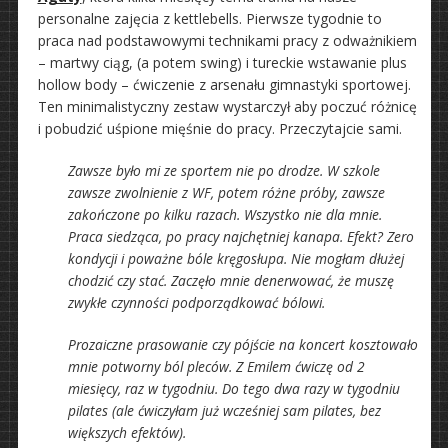
personalne zajęcia z kettlebells. Pierwsze tygodnie to
praca nad podstawowymi technikami pracy z odważnikiem
– martwy ciąg, (a potem swing) i tureckie wstawanie plus
hollow body – ćwiczenie z arsenału gimnastyki sportowej.
Ten minimalistyczny zestaw wystarczył aby poczuć różnicę
i pobudzić uśpione mięśnie do pracy. Przeczytajcie sami.
Zawsze było mi ze sportem nie po drodze. W szkole
zawsze zwolnienie z WF, potem różne próby, zawsze
zakończone po kilku razach. Wszystko nie dla mnie.
Praca siedząca, po pracy najchętniej kanapa. Efekt? Zero
kondycji i poważne bóle kręgosłupa. Nie mogłam dłużej
chodzić czy stać. Zaczęło mnie denerwować, że muszę
zwykłe czynności podporządkować bólowi.
Prozaiczne prasowanie czy pójście na koncert kosztowało
mnie potworny ból pleców. Z Emilem ćwiczę od 2
miesięcy, raz w tygodniu. Do tego dwa razy w tygodniu
pilates (ale ćwiczyłam już wcześniej sam pilates, bez
większych efektów).