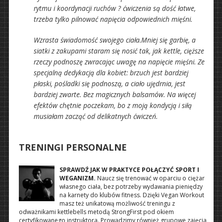
rytmu i koordynacji ruchów ? ćwiczenia są dość łatwe,
trzeba tylko pilnować napięcia odpowiednich mięśni.
Wzrasta świadomość swojego ciała.Mniej się garbię, a
siatki z zakupami staram się nosić tak, jak kettle, cięższe
rzeczy podnoszę zwracając uwagę na napięcie mięśni. Ze
specjalną dedykacją dla kobiet: brzuch jest bardziej
płaski, pośladki się podnoszą, a ciało ujędrnia, jest
bardziej zwarte. Bez magicznych balsamów. Na więcej
efektów chętnie poczekam, bo z moją kondycją i siłą
musiałam zacząć od delikatnych ćwiczeń.
TRENINGI PERSONALNE
SPRAWDŹ JAK W PRAKTYCE POŁĄCZYĆ SPORT I
WEGANIZM.
Naucz się trenować w oparciu o ciężar
własnego ciała, bez potrzeby wydawania pieniędzy
na karnety do klubów fitness. Dzięki Vegan Workout
masz też unikatową możliwość treningu z
odważnikami kettlebells metodą StrongFirst pod okiem
certyfikowanego instruktora. Prowadzimy również grupowe zajęcia