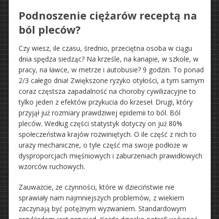
Podnoszenie ciężarów receptą na
ból pleców?
Czy wiesz, ile czasu, średnio, przeciętna osoba w ciągu
dnia spędza siedząc? Na krześle, na kanapie, w szkole, w
pracy, na ławce, w metrze i autobusie? 9 godzin. To ponad
2/3 całego dnia! Zwiększone ryzyko otyłości, a tym samym
coraz częstsza zapadalność na choroby cywilizacyjne to
tylko jeden z efektów przykucia do krzeseł. Drugi, który
przyjął już rozmiary prawdziwej epidemii to ból. Ból
pleców. Według części statystyk dotyczy on już 80%
społeczeństwa krajów rozwiniętych. O ile część z nich to
urazy mechaniczne, o tyle część ma swoje podłoże w
dysproporcjach mięśniowych i zaburzeniach prawidłowych
wzorców ruchowych.
Zauważcie, że czynności, które w dzieciństwie nie
sprawiały nam najmniejszych problemów, z wiekiem
zaczynają być potężnym wyzwaniem. Standardowym