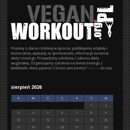
Piszemy o diecie roślinnej w sporcie, publikujemy artykuły i
tłumaczenia, wywiady ze sportowcami, informacje na temat
diety i treningu. Prowadzimy szkolenia z zakresu diety
wegańskiej. Organizujemy szkolenia na temat treningu z
kettlebells. Masz pytania? Chcesz nam pomóc?
Napisz
do nas.
sierpień 2026
P
W
Ś
C
P
S
N
1
2
3
4
5
6
7
8
9
10
11
12
13
14
15
16
17
18
19
20
21
22
23