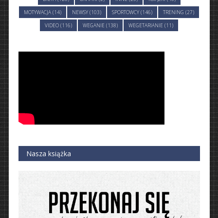
MOTYWACJA (14)
NEWSY (103)
SPORTOWCY (146)
TRENING (27)
VIDEO (116)
WEGANIE (138)
WEGETARIANIE (11)
Nasza książka