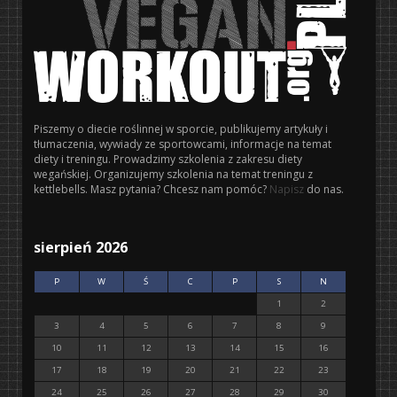
Piszemy o diecie roślinnej w sporcie, publikujemy artykuły i
tłumaczenia, wywiady ze sportowcami, informacje na temat
diety i treningu. Prowadzimy szkolenia z zakresu diety
wegańskiej. Organizujemy szkolenia na temat treningu z
kettlebells. Masz pytania? Chcesz nam pomóc?
Napisz
do nas.
sierpień 2026
P
W
Ś
C
P
S
N
1
2
3
4
5
6
7
8
9
10
11
12
13
14
15
16
17
18
19
20
21
22
23
24
25
26
27
28
29
30