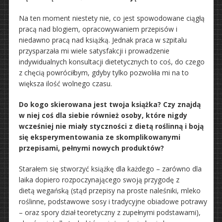
Na ten moment niestety nie, co jest spowodowane ciągłą
pracą nad blogiem, opracowywaniem przepisów i
niedawno pracą nad książką. Jednak praca w szpitalu
przysparzała mi wiele satysfakcji i prowadzenie
indywidualnych konsultacji dietetycznych to coś, do czego
z chęcią powróciłbym, gdyby tylko pozwoliła mi na to
większa ilość wolnego czasu.
Do kogo skierowana jest twoja książka? Czy znajdą
w niej coś dla siebie również osoby, które nigdy
wcześniej nie miały styczności z dietą roślinną i boją
się eksperymentowania ze skomplikowanymi
przepisami, pełnymi nowych produktów?
Starałem się stworzyć książkę dla każdego – zarówno dla
laika dopiero rozpoczynającego swoją przygodę z
dietą wegańską (stąd przepisy na proste naleśniki, mleko
roślinne, podstawowe sosy i tradycyjne obiadowe potrawy
– oraz spory dział teoretyczny z zupełnymi podstawami),