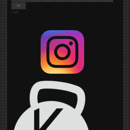
31
« lut