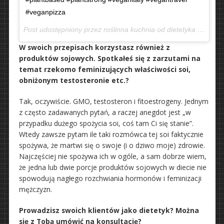
#veganpizza
Post udostępniony przez roślinna kuchnia od dietetyka (@ervegan)
W swoich przepisach korzystasz również z
produktów sojowych. Spotkałeś się z zarzutami na
temat rzekomo feminizujących właściwości soi,
obniżonym testosteronie etc.?
Tak, oczywiście. GMO, testosteron i fitoestrogeny. Jednym
z często zadawanych pytań, a raczej anegdot jest „w
przypadku dużego spożycia soi, coś tam Ci się stanie”.
Wtedy zawsze pytam ile taki rozmówca tej soi faktycznie
spożywa, że martwi się o swoje (i o dziwo moje) zdrowie.
Najczęściej nie spożywa ich w ogóle, a sam dobrze wiem,
że jedna lub dwie porcje produktów sojowych w diecie nie
spowodują nagłego rozchwiania hormonów i feminizacji
mężczyzn.
Prowadzisz swoich klientów jako dietetyk? Można
się z Tobą umówić na konsultację?