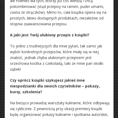
ale również dla tych, którzy już coś wiedzą i chcą
pokombinować (stąd przepisy na ramen, puder umami,
ciasta ze strączków). Mimo to, cała książka opiera się na
prostych, łatwo dostępnych produktach, niezależnie od
stopnia zaawansowania przepisu.
A jaki jest Twój ulubiony przepis z książki?
To jedno z trudniejszych dla mnie pytań, tak samo jak
wybór konkretnych przepisów, które miały się w niej
znaleźć, jednak chyba ulubionym przepisem jest
orzechowa kostka z czekoladą, taki ze mnie pan słodki
ząbek!
Czy oprócz książki szykujesz jakieś inne
niespodzianki dla swoich czytelników – pokazy,
kursy, szkolenia?
Na bieżąco prowadzę warsztaty kulinarne, które odbywają
się cyklicznie. Z pewnością przy okazji premiery książki
będę organizować pokazy kulinarne i spotkania autorskie,