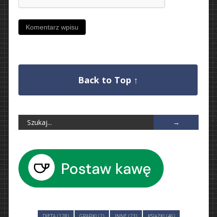
Back to Top ↑
DIETA (128)
GRAFIKI (2)
INNE (23)
KSIĄŻKI (46)