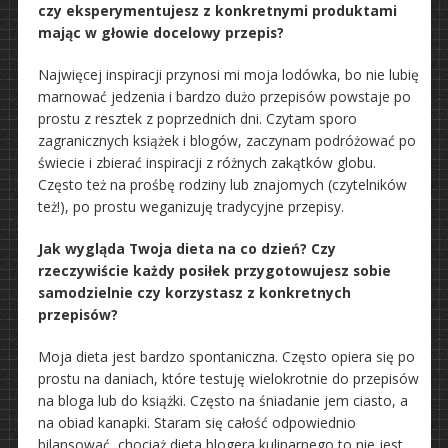
czy eksperymentujesz z konkretnymi produktami
mając w głowie docelowy przepis?
Najwięcej inspiracji przynosi mi moja lodówka, bo nie lubię
marnować jedzenia i bardzo dużo przepisów powstaje po
prostu z resztek z poprzednich dni. Czytam sporo
zagranicznych książek i blogów, zaczynam podróżować po
świecie i zbierać inspiracji z różnych zakątków globu.
Często też na prośbę rodziny lub znajomych (czytelników
też!), po prostu weganizuję tradycyjne przepisy.
Jak wygląda Twoja dieta na co dzień? Czy
rzeczywiście każdy posiłek przygotowujesz sobie
samodzielnie czy korzystasz z konkretnych
przepisów?
Moja dieta jest bardzo spontaniczna. Często opiera się po
prostu na daniach, które testuję wielokrotnie do przepisów
na bloga lub do książki. Często na śniadanie jem ciasto, a
na obiad kanapki. Staram się całość odpowiednio
bilansować, chociaż dieta blogera kulinarnego to nie jest