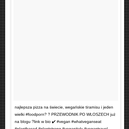
najlepsza pizza na świecie, wegańskie tiramisu i jeden
wielki #foodporn? ? PRZEWODNIK PO WŁOSZECH już
na blogu ?link w bio ✔️ #vegan #whatveganseat
#plantbased #plantstrong #veganitaly #vegantravel