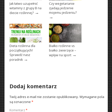
Jak łatwo uzupełnić
Czy wegetarianie
witaminy z grupy B na
zjadają jedzenie
→
mojemu jedzeniu?
diecie roślinnej?
→
Dieta roślinna dla
Białko roślinne vs
początkujących!
białko zwierzęce –
→
Sprawdź nasz
wpływ na sport
→
poradnik
Dodaj komentarz
Twój adres e-mail nie zostanie opublikowany.
Wymagane pola
są oznaczone
*
Komentarz
*