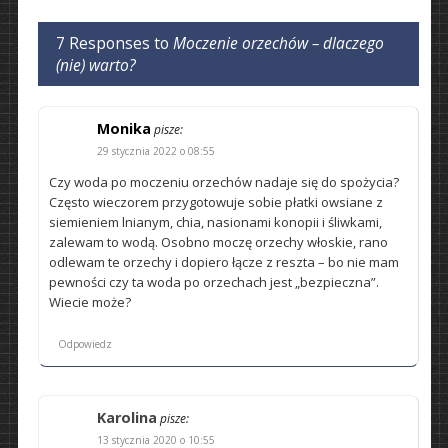
7 Responses to
Moczenie orzechów – dlaczego
(nie) warto?
Monika
pisze:
29 stycznia 2022 o 08:55
Czy woda po moczeniu orzechów nadaje się do spożycia?
Często wieczorem przygotowuje sobie płatki owsiane z
siemieniem lnianym, chia, nasionami konopii i śliwkami,
zalewam to wodą. Osobno moczę orzechy włoskie, rano
odlewam te orzechy i dopiero łącze z reszta – bo nie mam
pewności czy ta woda po orzechach jest „bezpieczna”.
Wiecie może?
Odpowiedz
Karolina
pisze:
13 stycznia 2020 o 10:55