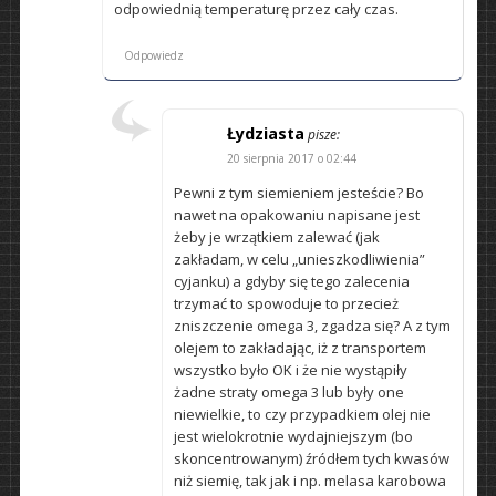
odpowiednią temperaturę przez cały czas.
Odpowiedz
Łydziasta
pisze:
20 sierpnia 2017 o 02:44
Pewni z tym siemieniem jesteście? Bo
nawet na opakowaniu napisane jest
żeby je wrzątkiem zalewać (jak
zakładam, w celu „unieszkodliwienia”
cyjanku) a gdyby się tego zalecenia
trzymać to spowoduje to przecież
zniszczenie omega 3, zgadza się? A z tym
olejem to zakładając, iż z transportem
wszystko było OK i że nie wystąpiły
żadne straty omega 3 lub były one
niewielkie, to czy przypadkiem olej nie
jest wielokrotnie wydajniejszym (bo
skoncentrowanym) źródłem tych kwasów
niż siemię, tak jak i np. melasa karobowa