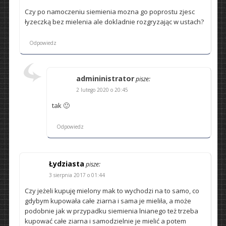
Czy po namoczeniu siemienia mozna go poprostu zjesc
łyzeczką bez mielenia ale dokladnie rozgryzając w ustach?
Odpowiedz
admininistrator
pisze:
2 lutego 2020 o 20:45
tak 🙂
Odpowiedz
Łydziasta
pisze:
3 sierpnia 2017 o 01:44
Czy jeżeli kupuję mielony mak to wychodzi na to samo, co
gdybym kupowała całe ziarna i sama je mieliła, a może
podobnie jak w przypadku siemienia lnianego też trzeba
kupować całe ziarna i samodzielnie je mielić a potem