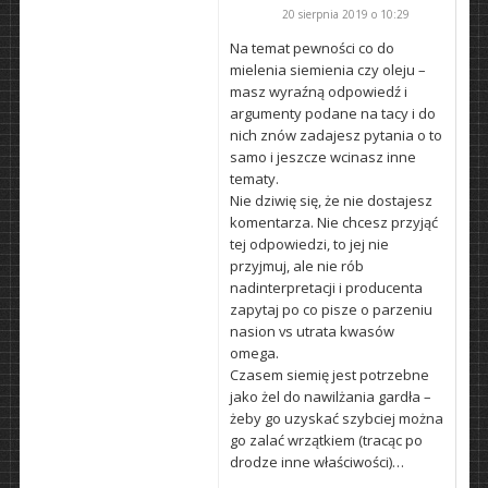
20 sierpnia 2019 o 10:29
Na temat pewności co do
mielenia siemienia czy oleju –
masz wyraźną odpowiedź i
argumenty podane na tacy i do
nich znów zadajesz pytania o to
samo i jeszcze wcinasz inne
tematy.
Nie dziwię się, że nie dostajesz
komentarza. Nie chcesz przyjąć
tej odpowiedzi, to jej nie
przyjmuj, ale nie rób
nadinterpretacji i producenta
zapytaj po co pisze o parzeniu
nasion vs utrata kwasów
omega.
Czasem siemię jest potrzebne
jako żel do nawilżania gardła –
żeby go uzyskać szybciej można
go zalać wrzątkiem (tracąc po
drodze inne właściwości)…