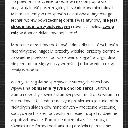
To prawda – moczenie orzechów i nasion poprawia
przyswajalność poszczególnych składników mineralnych.
Minimalizujemy w ten sposób udział kwasu fitynowego.
Jednak wbrew powszechnej opinii, kwas fitynowy
nie jest
składnikiem antyodżywczym
i również spełnia
swoją
rolę
w dobrze zbilansowanej diecie!
Moczenie orzechów może być jednak dla niektórych osób
niepraktyczne. Migdały, orzechy włoskie, orzechy ziemne –
to świetne przekąski, po które warto sięgać w ciągu dnia
nie przejmując się tym czy wcześniej odpowiednio długo
leżały w wodzie.
Wiemy, że regularne spożywanie surowych orzechów
wpływa na
obniżenie ryzyka chorób serca
. Surowe
ziarna i orzechy również stanowią świetne źródło witamin i
minerałów. Jeżeli jednak naszym problemem jest niedobór
niektórych składników mineralnych – moczenie wcześniej
spożywanych ziaren pozwoli nam lepiej uzupełnić dzienne
zapotrzebowanie. Pomocne może okazać się mogą
również inne formy mechanicznej obróbki np. mielenie.