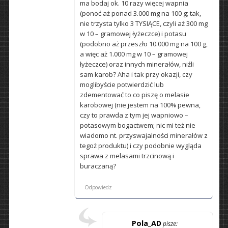
ma bodaj ok. 10 razy więcej wapnia
(ponoć aż ponad 3.000 mg na 100 g; tak,
nie trzysta tylko 3 TYSIĄCE, czyli aż 300 mg
w 10 – gramowej łyżeczce) i potasu
(podobno aż przeszło 10.000 mg na 100 g,
a więc aż 1.000 mg w 10 – gramowej
łyżeczce) oraz innych minerałów, niźli
sam karob? Aha i tak przy okazji, czy
moglibyście potwierdzić lub
zdementować to co piszę o melasie
karobowej (nie jestem na 100% pewna,
czy to prawda z tym jej wapniowo –
potasowym bogactwem; nic mi też nie
wiadomo nt. przyswajalności minerałów z
tegoż produktu) i czy podobnie wygląda
sprawa z melasami trzcinową i
buraczaną?
Odpowiedz
Pola_AD
pisze: