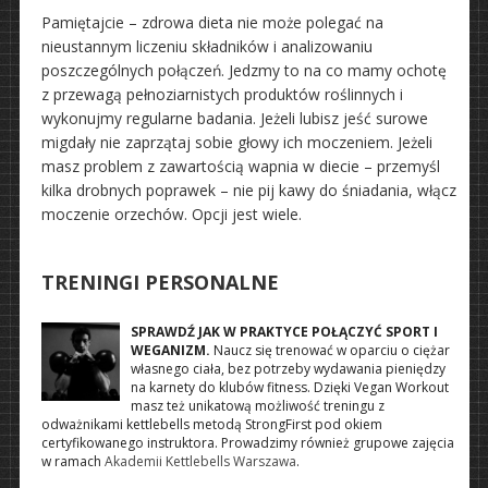
Pamiętajcie – zdrowa dieta nie może polegać na
nieustannym liczeniu składników i analizowaniu
poszczególnych połączeń. Jedzmy to na co mamy ochotę
z przewagą pełnoziarnistych produktów roślinnych i
wykonujmy regularne badania. Jeżeli lubisz jeść surowe
migdały nie zaprzątaj sobie głowy ich moczeniem. Jeżeli
masz problem z zawartością wapnia w diecie – przemyśl
kilka drobnych poprawek – nie pij kawy do śniadania, włącz
moczenie orzechów. Opcji jest wiele.
TRENINGI PERSONALNE
SPRAWDŹ JAK W PRAKTYCE POŁĄCZYĆ SPORT I
WEGANIZM.
Naucz się trenować w oparciu o ciężar
własnego ciała, bez potrzeby wydawania pieniędzy
na karnety do klubów fitness. Dzięki Vegan Workout
masz też unikatową możliwość treningu z
odważnikami kettlebells metodą StrongFirst pod okiem
certyfikowanego instruktora. Prowadzimy również grupowe zajęcia
w ramach
Akademii Kettlebells Warszawa
.