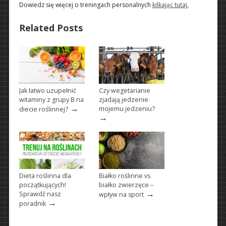
Dowiedz się więcej o treningach personalnych
kilkając tutaj.
Related Posts
Jak łatwo uzupełnić
Czy wegetarianie
witaminy z grupy B na
zjadają jedzenie
→
mojemu jedzeniu?
diecie roślinnej?
→
Dieta roślinna dla
Białko roślinne vs
początkujących!
białko zwierzęce –
→
Sprawdź nasz
wpływ na sport
→
poradnik