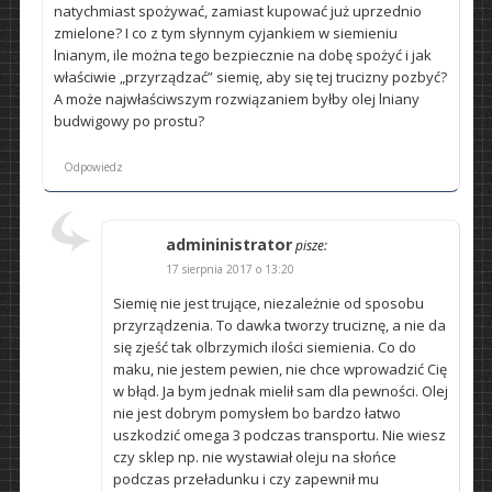
natychmiast spożywać, zamiast kupować już uprzednio
zmielone? I co z tym słynnym cyjankiem w siemieniu
lnianym, ile można tego bezpiecznie na dobę spożyć i jak
właściwie „przyrządzać” siemię, aby się tej trucizny pozbyć?
A może najwłaściwszym rozwiązaniem byłby olej lniany
budwigowy po prostu?
Odpowiedz
admininistrator
pisze:
17 sierpnia 2017 o 13:20
Siemię nie jest trujące, niezależnie od sposobu
przyrządzenia. To dawka tworzy truciznę, a nie da
się zjeść tak olbrzymich ilości siemienia. Co do
maku, nie jestem pewien, nie chce wprowadzić Cię
w błąd. Ja bym jednak mielił sam dla pewności. Olej
nie jest dobrym pomysłem bo bardzo łatwo
uszkodzić omega 3 podczas transportu. Nie wiesz
czy sklep np. nie wystawiał oleju na słońce
podczas przeładunku i czy zapewnił mu