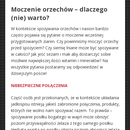
Moczenie orzechów – dlaczego
(nie) warto?
W kontekście spożywania orzechów i nasion bardzo
często pojawia się pytanie o moczenie wcześniej
przygotowanych ziaren. Czy powinniśmy moczyć orzechy
przed spożyciem? Czy siemię lniane może być spożywane
w całości? Jak jeść sezam i mak aby dostarczyć sobie
możliwie największej ilości witamin i minerałów? Na
wszystkie pytania postaramy się odpowiedzieć w
dzisiejszym poście!
NIEBEZPIECZNE POŁĄCZENIA
Część osób jest przekonanych, że w kontekście układania
jadłospisu istnieją jakieś zabronione połączenia, produkty,
których nie wolno nam spożywać razem. To prawda –
spożywanie posiłku bogatego w wapń może obniżyć
poziom przyswajalności żelaza z tego samego posiłku.
Herbata wypita po posiłku obniża poziom absorpcji żelaza.