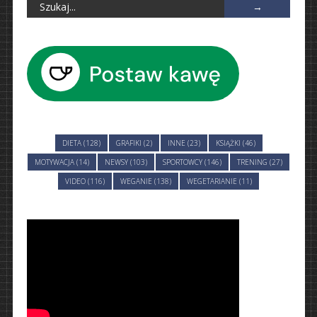
DIETA (128)
GRAFIKI (2)
INNE (23)
KSIĄŻKI (46)
MOTYWACJA (14)
NEWSY (103)
SPORTOWCY (146)
TRENING (27)
VIDEO (116)
WEGANIE (138)
WEGETARIANIE (11)