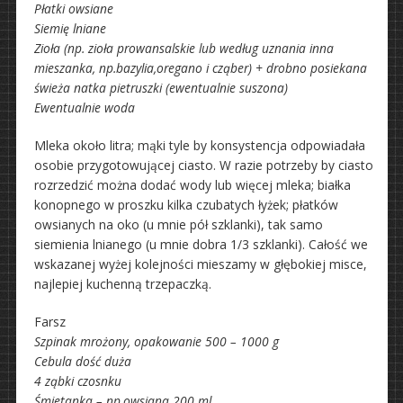
Płatki owsiane
Siemię lniane
Zioła (np. zioła prowansalskie lub według uznania inna
mieszanka, np.bazylia,oregano i cząber) + drobno posiekana
świeża natka pietruszki (ewentualnie suszona)
Ewentualnie woda
Mleka około litra; mąki tyle by konsystencja odpowiadała
osobie przygotowującej ciasto. W razie potrzeby by ciasto
rozrzedzić można dodać wody lub więcej mleka; białka
konopnego w proszku kilka czubatych łyżek; płatków
owsianych na oko (u mnie pół szklanki), tak samo
siemienia lnianego (u mnie dobra 1/3 szklanki). Całość we
wskazanej wyżej kolejności mieszamy w głębokiej misce,
najlepiej kuchenną trzepaczką.
Farsz
Szpinak mrożony, opakowanie 500 – 1000 g
Cebula dość duża
4 ząbki czosnku
Śmietanka – np.owsiana 200 ml