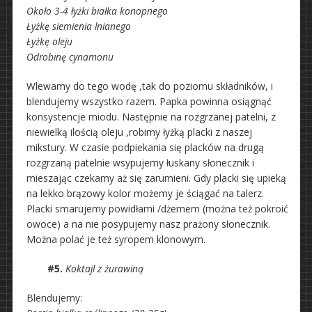
Około 3-4 łyżki białka konopnego
Łyżkę siemienia lnianego
Łyżkę oleju
Odrobinę cynamonu
Wlewamy do tego wodę ,tak do poziomu składników, i
blendujemy wszystko razem. Papka powinna osiągnąć
konsystencje miodu. Następnie na rozgrzanej patelni, z
niewielką ilością oleju ,robimy łyżką placki z naszej
mikstury. W czasie podpiekania się placków na drugą
rozgrzaną patelnie wsypujemy łuskany słonecznik i
mieszając czekamy aż się zarumieni. Gdy placki się upieką
na lekko brązowy kolor możemy je ściągać na talerz.
Placki smarujemy powidłami /dżemem (można też pokroić
owoce) a na nie posypujemy nasz prażony słonecznik.
Można polać je też syropem klonowym.
#5.
Koktajl z żurawiną
Blendujemy: