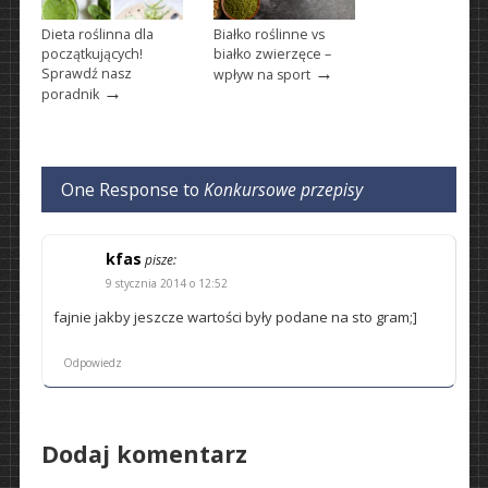
Dieta roślinna dla
Białko roślinne vs
początkujących!
białko zwierzęce –
→
Sprawdź nasz
wpływ na sport
→
poradnik
One Response to
Konkursowe przepisy
kfas
pisze:
9 stycznia 2014 o 12:52
fajnie jakby jeszcze wartości były podane na sto gram;]
Odpowiedz
Dodaj komentarz