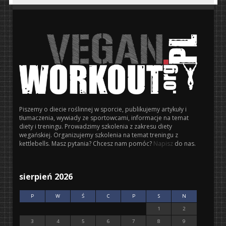
Piszemy o diecie roślinnej w sporcie, publikujemy artykuły i
tłumaczenia, wywiady ze sportowcami, informacje na temat
diety i treningu. Prowadzimy szkolenia z zakresu diety
wegańskiej. Organizujemy szkolenia na temat treningu z
kettlebells. Masz pytania? Chcesz nam pomóc?
Napisz
do nas.
sierpień 2026
P
W
Ś
C
P
S
N
1
2
3
4
5
6
7
8
9