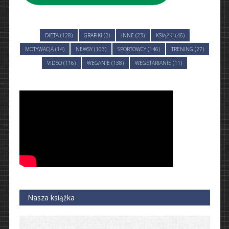
DIETA (128)
GRAFIKI (2)
INNE (23)
KSIĄŻKI (46)
MOTYWACJA (14)
NEWSY (103)
SPORTOWCY (146)
TRENING (27)
VIDEO (116)
WEGANIE (138)
WEGETARIANIE (11)
Nasza książka