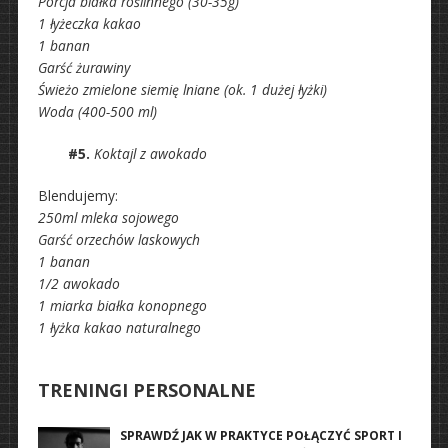
Porcja białka roślinnego (30-35g)
1 łyżeczka kakao
1 banan
Garść żurawiny
Świeżo zmielone siemię lniane (ok. 1 dużej łyżki)
Woda (400-500 ml)
#5.
Koktajl z awokado
Blendujemy:
250ml mleka sojowego
Garść orzechów laskowych
1 banan
1/2 awokado
1 miarka białka konopnego
1 łyżka kakao naturalnego
TRENINGI PERSONALNE
SPRAWDŹ JAK W PRAKTYCE POŁĄCZYĆ SPORT I