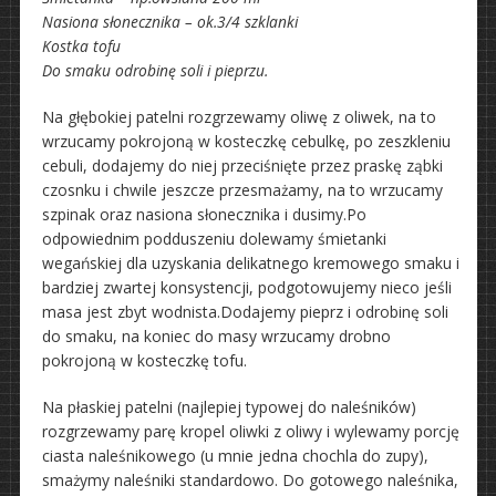
Nasiona słonecznika – ok.3/4 szklanki
Kostka tofu
Do smaku odrobinę soli i pieprzu.
Na głębokiej patelni rozgrzewamy oliwę z oliwek, na to
wrzucamy pokrojoną w kosteczkę cebulkę, po zeszkleniu
cebuli, dodajemy do niej przeciśnięte przez praskę ząbki
czosnku i chwile jeszcze przesmażamy, na to wrzucamy
szpinak oraz nasiona słonecznika i dusimy.Po
odpowiednim podduszeniu dolewamy śmietanki
wegańskiej dla uzyskania delikatnego kremowego smaku i
bardziej zwartej konsystencji, podgotowujemy nieco jeśli
masa jest zbyt wodnista.Dodajemy pieprz i odrobinę soli
do smaku, na koniec do masy wrzucamy drobno
pokrojoną w kosteczkę tofu.
Na płaskiej patelni (najlepiej typowej do naleśników)
rozgrzewamy parę kropel oliwki z oliwy i wylewamy porcję
ciasta naleśnikowego (u mnie jedna chochla do zupy),
smażymy naleśniki standardowo. Do gotowego naleśnika,