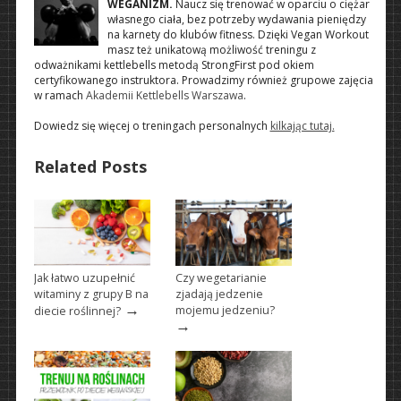
WEGANIZM.
Naucz się trenować w oparciu o ciężar
własnego ciała, bez potrzeby wydawania pieniędzy
na karnety do klubów fitness. Dzięki Vegan Workout
masz też unikatową możliwość treningu z
odważnikami kettlebells metodą StrongFirst pod okiem
certyfikowanego instruktora. Prowadzimy również grupowe zajęcia
w ramach
Akademii Kettlebells Warszawa
.
Dowiedz się więcej o treningach personalnych
kilkając tutaj.
Related Posts
Jak łatwo uzupełnić
Czy wegetarianie
witaminy z grupy B na
zjadają jedzenie
→
mojemu jedzeniu?
diecie roślinnej?
→