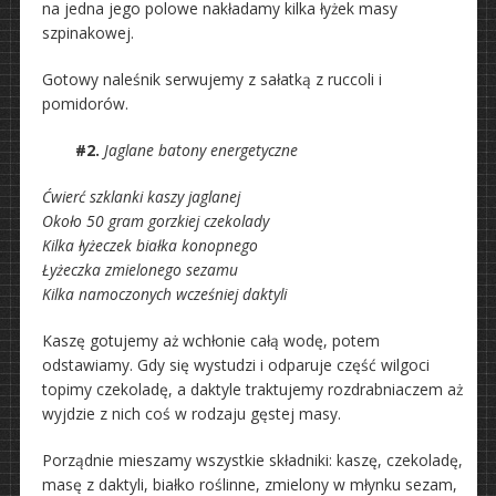
na jedna jego polowe nakładamy kilka łyżek masy
szpinakowej.
Gotowy naleśnik serwujemy z sałatką z ruccoli i
pomidorów.
#2.
Jaglane batony energetyczne
Ćwierć szklanki kaszy jaglanej
Około 50 gram gorzkiej czekolady
Kilka łyżeczek białka konopnego
Łyżeczka zmielonego sezamu
Kilka namoczonych wcześniej daktyli
Kaszę gotujemy aż wchłonie całą wodę, potem
odstawiamy. Gdy się wystudzi i odparuje część wilgoci
topimy czekoladę, a daktyle traktujemy rozdrabniaczem aż
wyjdzie z nich coś w rodzaju gęstej masy.
Porządnie mieszamy wszystkie składniki: kaszę, czekoladę,
masę z daktyli, białko roślinne, zmielony w młynku sezam,