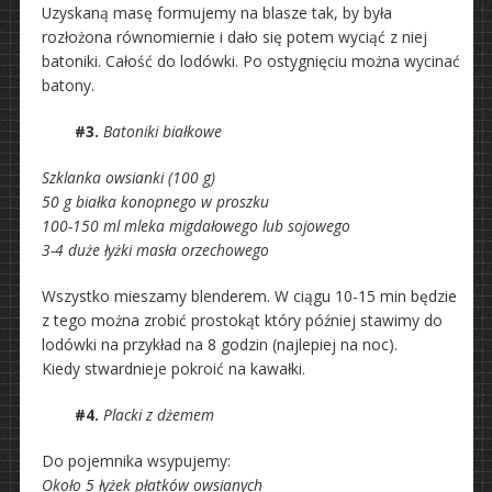
Uzyskaną masę formujemy na blasze tak, by była
rozłożona równomiernie i dało się potem wyciąć z niej
batoniki. Całość do lodówki. Po ostygnięciu można wycinać
batony.
#3.
Batoniki białkowe
Szklanka owsianki (100 g)
50 g białka konopnego w proszku
100-150 ml mleka migdałowego lub sojowego
3-4 duże łyżki masła orzechowego
Wszystko mieszamy blenderem. W ciągu 10-15 min będzie
z tego można zrobić prostokąt który później stawimy do
lodówki na przykład na 8 godzin (najlepiej na noc).
Kiedy stwardnieje pokroić na kawałki.
#4.
Placki z dżemem
Do pojemnika wsypujemy:
Około 5 łyżek płatków owsianych