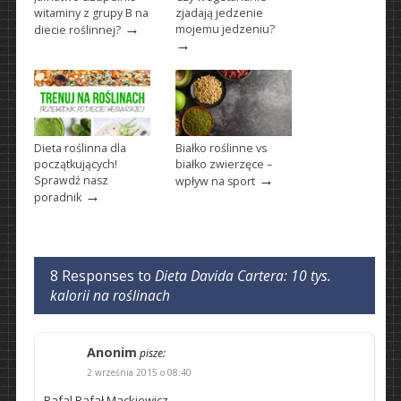
witaminy z grupy B na
zjadają jedzenie
→
mojemu jedzeniu?
diecie roślinnej?
→
Dieta roślinna dla
Białko roślinne vs
początkujących!
białko zwierzęce –
→
Sprawdź nasz
wpływ na sport
→
poradnik
8 Responses to
Dieta Davida Cartera: 10 tys.
kalorii na roślinach
Anonim
pisze:
2 września 2015 o 08:40
Rafal Rafał Mackiewicz