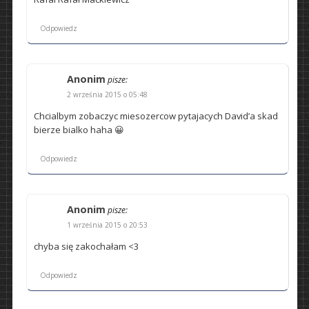
Odpowiedz
Anonim
pisze:
2 września 2015 o 05:48
Chcialbym zobaczyc miesozercow pytajacych David’a skad
bierze bialko haha 😀
Odpowiedz
Anonim
pisze:
1 września 2015 o 20:53
chyba się zakochałam <3
Odpowiedz