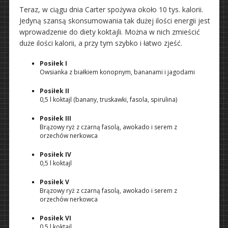
Teraz, w ciągu dnia Carter spożywa około 10 tys. kalorii.
Jedyną szansą skonsumowania tak dużej ilości energii jest
wprowadzenie do diety koktajli. Można w nich zmieścić
duże ilości kalorii, a przy tym szybko i łatwo zjeść.
Posiłek I
Owsianka z białkiem konopnym, bananami i jagodami
Posiłek II
0,5 l koktajl (banany, truskawki, fasola, spirulina)
Posiłek III
Brązowy ryż z czarną fasolą, awokado i serem z
orzechów nerkowca
Posiłek IV
0,5 l koktajl
Posiłek V
Brązowy ryż z czarną fasolą, awokado i serem z
orzechów nerkowca
Posiłek VI
0,5 l koktajl