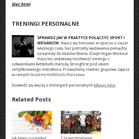
diet.html
TRENINGI PERSONALNE
SPRAWDŹ JAK W PRAKTYCE POŁĄCZYĆ SPORT I
WEGANIZM.
Naucz się trenować w oparciu o ciężar
własnego ciała, bez potrzeby wydawania pieniędzy
na karnety do klubów fitness. Dzięki Vegan Workout
masz też unikatową możliwość treningu z
odważnikami kettlebells metodą StrongFirst pod okiem
certyfikowanego instruktora. Prowadzimy również grupowe zajęcia
w ramach
Akademii Kettlebells Warszawa
.
Dowiedz się więcej o treningach personalnych
kilkając tutaj.
Related Posts
Jak łatwo uzupełnić
Czy wegetarianie