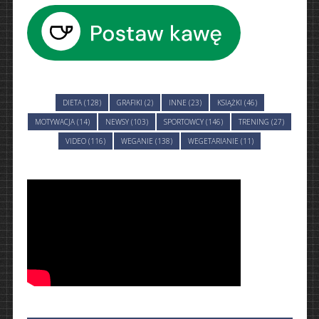
DIETA (128)
GRAFIKI (2)
INNE (23)
KSIĄŻKI (46)
MOTYWACJA (14)
NEWSY (103)
SPORTOWCY (146)
TRENING (27)
VIDEO (116)
WEGANIE (138)
WEGETARIANIE (11)