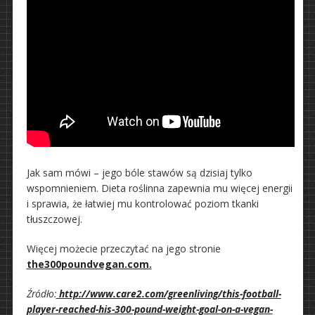
Jak sam mówi – jego bóle stawów są dzisiaj tylko
wspomnieniem. Dieta roślinna zapewnia mu więcej energii
i sprawia, że łatwiej mu kontrolować poziom tkanki
tłuszczowej.
Więcej możecie przeczytać na jego stronie
the300poundvegan.com.
Źródło:
http://www.care2.com/greenliving/this-football-
player-reached-his-300-pound-weight-goal-on-a-vegan-