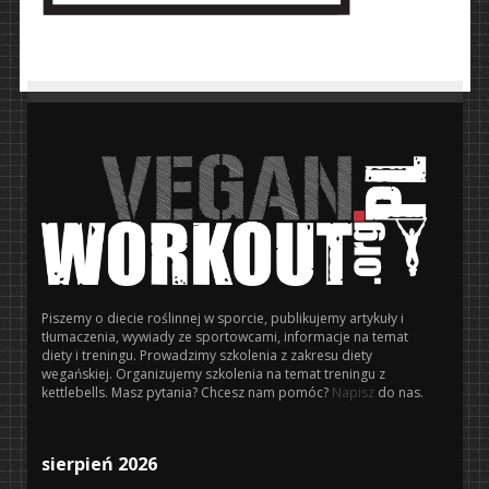
Piszemy o diecie roślinnej w sporcie, publikujemy artykuły i
tłumaczenia, wywiady ze sportowcami, informacje na temat
diety i treningu. Prowadzimy szkolenia z zakresu diety
wegańskiej. Organizujemy szkolenia na temat treningu z
kettlebells. Masz pytania? Chcesz nam pomóc?
Napisz
do nas.
sierpień 2026