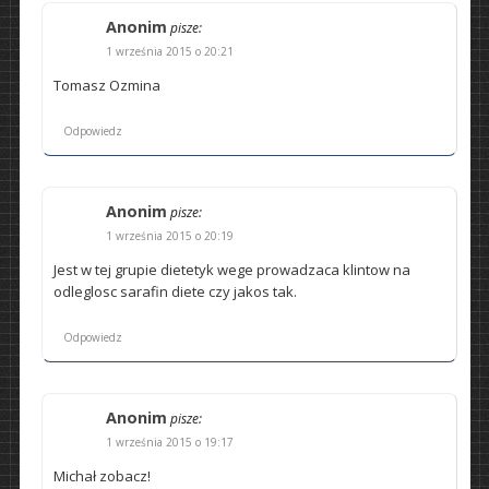
Anonim
pisze:
1 września 2015 o 20:21
Tomasz Ozmina
Odpowiedz
Anonim
pisze:
1 września 2015 o 20:19
Jest w tej grupie dietetyk wege prowadzaca klintow na
odleglosc sarafin diete czy jakos tak.
Odpowiedz
Anonim
pisze:
1 września 2015 o 19:17
Michał zobacz!