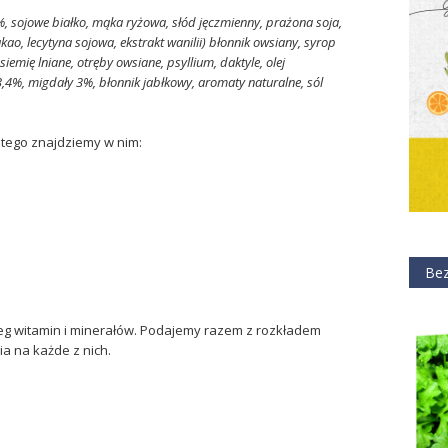
, sojowe białko, mąka ryżowa, słód jęczmienny, prażona soja,
ao, lecytyna sojowa, ekstrakt wanilii) błonnik owsiany, syrop
siemię lniane, otręby owsiane, psyllium, daktyle, olej
3,4%, migdały 3%, błonnik jabłkowy, aromaty naturalne, sól
 tego znajdziemy w nim:
Bez
reg witamin i minerałów. Podajemy razem z rozkładem
 na każde z nich.