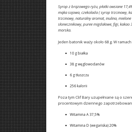
Syrop z brązowego ryżu, płatki owsiane 17,4%
mąka sojowa, czekolada ( syrop trzcinowy, kak
trzcinowy, naturalny aromat, inulina, mielone 
słonecznikowy, puree migdałowe, figi, kakao 
morska.
Jeden batonik waży około 68 g. W ramach
10 g białka
38 g węglowodanów
6 g tłuszczu
256 kalorii
Poza tym Clif Bary uzupełniane są o sze
procentowym dziennego zapotrzebowania
Witamina A 37,5%
Witamina D (wegańska) 20%