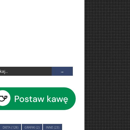
DIETA (128)
GRAFIKI (2)
INNE (23)