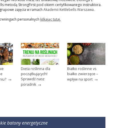
lls metodą StrongFirst pod okiem certyfikowanego instruktora.
grupowe zajęcia w ramach
Akademii Kettlebells Warszawa
.
 treningach personalnych
kilkając tutaj.
nie
Dieta roślinna dla
Białko roślinne vs
ie
początkujących!
białko zwierzęce –
→
→
Sprawdź nasz
niu?
wpływ na sport
→
poradnik
skie batony energetyczne