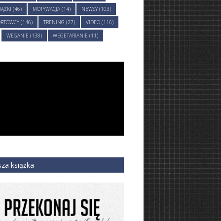
IĄŻKI (46)
MOTYWACJA (14)
NEWSY (103)
RTOWCY (146)
TRENING (27)
VIDEO (116)
WEGANIE (138)
WEGETARIANIE (11)
za książka