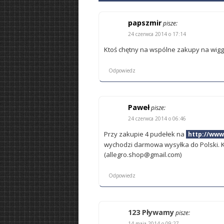
papszmir
pisze:
24 czerwca 2014 o 17:14
Ktoś chętny na wspólne zakupy na wiggl
Odpowiedz
Paweł
pisze:
24 czerwca 2014 o 06:46
Przy zakupie 4 pudełek na
http://www
wychodzi darmowa wysyłka do Polski. K
(allegro.shop@gmail.com)
Odpowiedz
123 Pływamy
pisze:
14 maja 2014 o 09:27