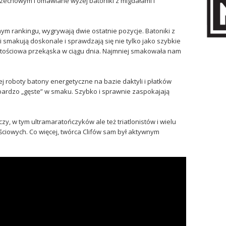
zechowym i omawiane wyżej batoniki z migdałami i
ym rankingu, wygrywają dwie ostatnie pozycje. Batoniki z
smakują doskonale i sprawdzają się nie tylko jako szybkie
rtościowa przekąska w ciągu dnia. Najmniej smakowała nam
 roboty batony energetyczne na bazie daktyli i płatków
 bardzo „gęste” w smaku. Szybko i sprawnie zaspokajają
czy, w tym ultramaratończyków ale też triatlonistów i wielu
ciowych. Co więcej, twórca Clifów sam był aktywnym