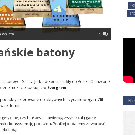
KS
SPO
nistrator
8
gańskie batony
ratonów – Scotta Jurka w końcu trafiły do Polski! Osławione
tyczne możecie już kupić w
Evergreen
.
 produkty skierowane do aktywnych fizycznie wegan. Clif
Nas
w tej formie.
ergetyczne, czy białkowe, zawierają zwykle całą gamę
ak i konsystencję produktu. Poniżej podajemy zawartość
czekoladą.