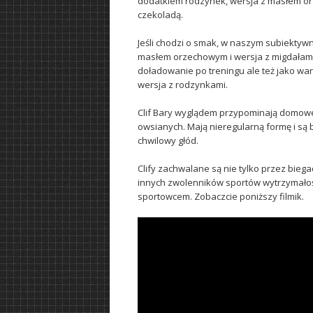
dodatkiem rodzynek, wersja z masłem or
czekoladą.
Jeśli chodzi o smak, w naszym subiektywn
masłem orzechowym i wersja z migdałami 
doładowanie po treningu ale też jako wa
wersja z rodzynkami.
Clif Bary wyglądem przypominają domowej
owsianych. Mają nieregularną formę i są
chwilowy głód.
Clify zachwalane są nie tylko przez biega
innych zwolenników sportów wytrzymałoś
sportowcem. Zobaczcie poniższy filmik.