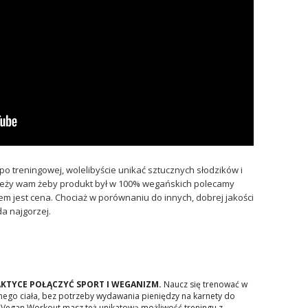
i po treningowej, wolelibyście unikać sztucznych słodzików i
leży wam żeby produkt był w 100% wegańskich polecamy
 jest cena. Chociaż w porównaniu do innych, dobrej jakości
a najgorzej.
AKTYCE POŁĄCZYĆ SPORT I WEGANIZM.
Naucz się trenować w
snego ciała, bez potrzeby wydawania pieniędzy na karnety do
ki Vegan Workout masz też unikatową możliwość treningu z