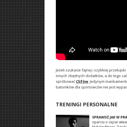
Jeżeli szukacie fajnej i szybkiej przekąsk
innych zbędnych dodatków, a do tego za
spróbować
Clifów
. Jedynym mankamentem
batoników dla sportowców nie jest wypad
TRENINGI PERSONALNE
SPRAWDŹ JAK W PR
oparciu o ciężar wła
klubów fitness. Dzię