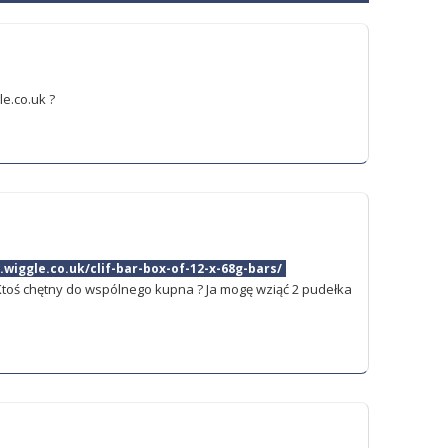
e.co.uk ?
.wiggle.co.uk/clif-bar-box-of-12-x-68g-bars/
toś chętny do wspólnego kupna ? Ja mogę wziąć 2 pudełka