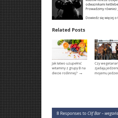
odważnikami kettlebe
Prowadzimy również 
Dowiedz się więcej o
Related Posts
Jak łatwo uzupełnić
Czy wegetaria
witaminy z grupy B na
zjadają jedzen
→
diecie roślinnej?
mojemu jedze
8 Responses to
Clif Bar – wegań