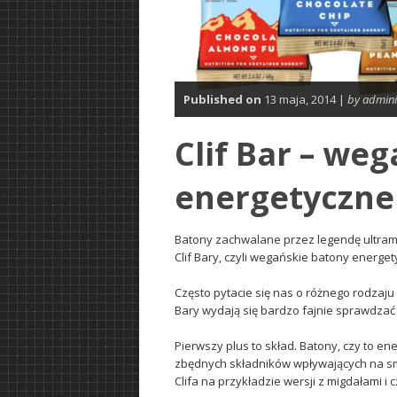
Published on
13 maja, 2014 |
by admini
Clif Bar – we
energetyczne
Batony zachwalane przez legendę ultrama
Clif Bary, czyli wegańskie batony energe
Często pytacie się nas o różnego rodzaju
Bary wydają się bardzo fajnie sprawdzać 
Pierwszy plus to skład. Batony, czy to en
zbędnych składników wpływających na sm
Clifa na przykładzie wersji z migdałami i 