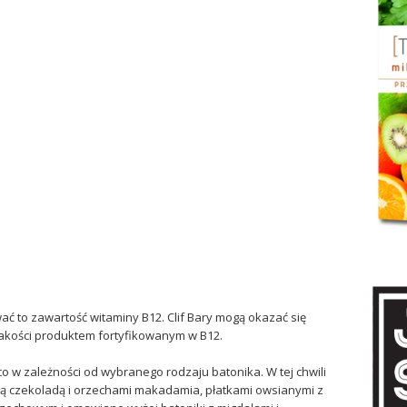
ć to zawartość witaminy B12. Clif Bary mogą okazać się
 jakości produktem fortyfikowanym w B12.
o w zależności od wybranego rodzaju batonika. W tej chwili
ałą czekoladą i orzechami makadamia, płatkami owsianymi z