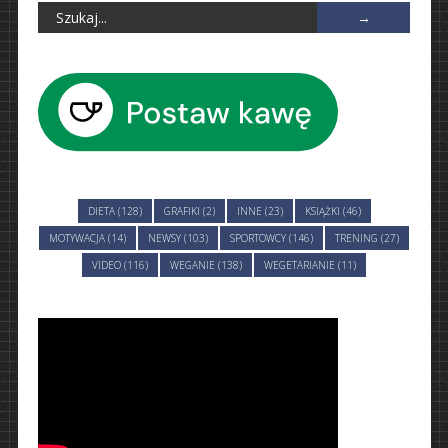
DIETA (128)
GRAFIKI (2)
INNE (23)
KSIĄŻKI (46)
MOTYWACJA (14)
NEWSY (103)
SPORTOWCY (146)
TRENING (27)
VIDEO (116)
WEGANIE (138)
WEGETARIANIE (11)