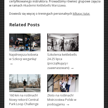
certyfikowanego instruktora. Prowadzimy również grupowe zajęcia
w ramach
Akademii Kettlebells Warszawa
.
Dowiedz się więcej o treningach personalnych
kilkając tutaj.
Related Posts
Najsilniejsza kobieta
Szkolenia kettlebells
w Szkocji weganką!
24-25 lipca
→
(początkujący i
→
zaawnasowani)
160 km na roślinach!
Złoto na roślinach!
Nowy rekord Central
Mistrzostwa Polski w
→
Park Loop Challenge
podciąganiu