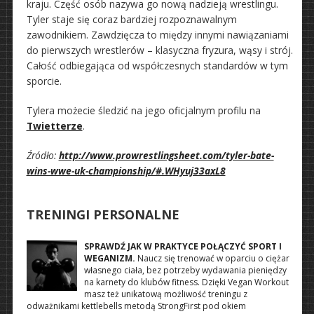
kraju. Część osób nazywa go nową nadzieją wrestlingu.
Tyler staje się coraz bardziej rozpoznawalnym
zawodnikiem. Zawdzięcza to między innymi nawiązaniami
do pierwszych wrestlerów – klasyczna fryzura, wąsy i strój.
Całość odbiegająca od współczesnych standardów w tym
sporcie.
Tylera możecie śledzić na jego oficjalnym profilu na
Twietterze
.
Źródło:
http://www.prowrestlingsheet.com/tyler-bate-
wins-wwe-uk-championship/#.WHyuj33axL8
TRENINGI PERSONALNE
SPRAWDŹ JAK W PRAKTYCE POŁĄCZYĆ SPORT I
WEGANIZM.
Naucz się trenować w oparciu o ciężar
własnego ciała, bez potrzeby wydawania pieniędzy
na karnety do klubów fitness. Dzięki Vegan Workout
masz też unikatową możliwość treningu z
odważnikami kettlebells metodą StrongFirst pod okiem