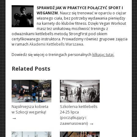
SPRAWDŹ JAK W PRAKTYCE POŁĄCZYĆ SPORT I
WEGANIZM.
Naucz się trenować w oparciu o ciężar
własnego ciała, bez potrzeby wydawania pieniędzy
na karnety do klubów fitness. Dzięki Vegan Workout
masz też unikatową możliwość treningu z
odważnikami kettlebells metodą StrongFirst pod okiem
certyfikowanego instruktora. Prowadzimy również grupowe zajęcia
w ramach
Akademii Kettlebells Warszawa
.
Dowiedz się więcej o treningach personalnych
kilkając tutaj.
Related Posts
Najsilniejsza kobieta
Szkolenia kettlebells
w Szkocji weganką!
24-25 lipca
→
(początkujący i
→
zaawnasowani)