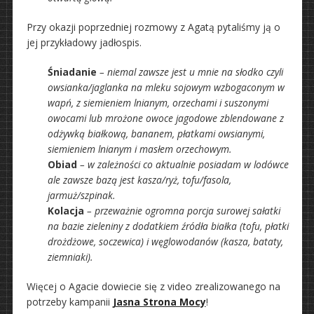
Przy okazji poprzedniej rozmowy z Agatą pytaliśmy ją o
jej przykładowy jadłospis.
Śniadanie
– niemal zawsze jest u mnie na słodko czyli
owsianka/jaglanka na mleku sojowym wzbogaconym w
wapń, z siemieniem lnianym, orzechami i suszonymi
owocami lub mrożone owoce jagodowe zblendowane z
odżywką białkową, bananem, płatkami owsianymi,
siemieniem lnianym i masłem orzechowym.
Obiad
– w zależności co aktualnie posiadam w lodówce
ale zawsze bazą jest kasza/ryż, tofu/fasola,
jarmuż/szpinak.
Kolacja
– przeważnie ogromna porcja surowej sałatki
na bazie zieleniny z dodatkiem źródła białka (tofu, płatki
drożdżowe, soczewica) i węglowodanów (kasza, bataty,
ziemniaki).
Więcej o Agacie dowiecie się z video zrealizowanego na
potrzeby kampanii
Jasna Strona Mocy
!