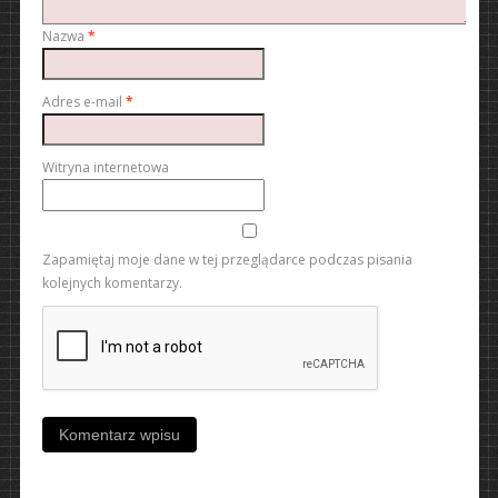
Nazwa
*
Adres e-mail
*
Witryna internetowa
Zapamiętaj moje dane w tej przeglądarce podczas pisania
kolejnych komentarzy.