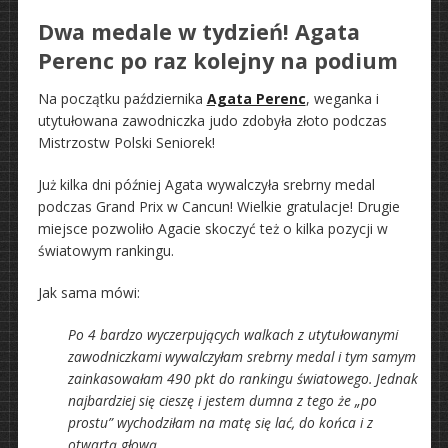
Dwa medale w tydzień! Agata
Perenc po raz kolejny na podium
Na początku października
Agata Perenc
, weganka i
utytułowana zawodniczka judo zdobyła złoto podczas
Mistrzostw Polski Seniorek!
Już kilka dni później Agata wywalczyła srebrny medal
podczas Grand Prix w Cancun! Wielkie gratulacje! Drugie
miejsce pozwoliło Agacie skoczyć też o kilka pozycji w
światowym rankingu.
Jak sama mówi:
Po 4 bardzo wyczerpujących walkach z utytułowanymi
zawodniczkami wywalczyłam srebrny medal i tym samym
zainkasowałam 490 pkt do rankingu światowego. Jednak
najbardziej się cieszę i jestem dumna z tego że „po
prostu” wychodziłam na matę się lać, do końca i z
otwartą głową.