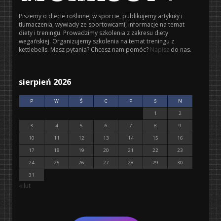
Piszemy o diecie roślinnej w sporcie, publikujemy artykuły i
tłumaczenia, wywiady ze sportowcami, informacje na temat
diety i treningu. Prowadzimy szkolenia z zakresu diety
wegańskiej. Organizujemy szkolenia na temat treningu z
kettlebells. Masz pytania? Chcesz nam pomóc?
Napisz
do nas.
sierpień 2026
P
W
Ś
C
P
S
N
1
2
3
4
5
6
7
8
9
10
11
12
13
14
15
16
17
18
19
20
21
22
23
24
25
26
27
28
29
30
31
« lut