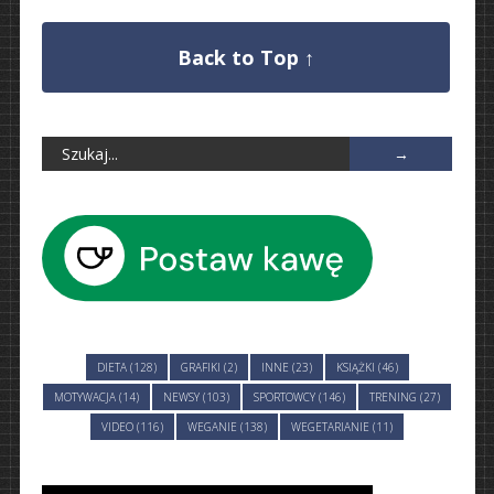
Back to Top ↑
DIETA (128)
GRAFIKI (2)
INNE (23)
KSIĄŻKI (46)
MOTYWACJA (14)
NEWSY (103)
SPORTOWCY (146)
TRENING (27)
VIDEO (116)
WEGANIE (138)
WEGETARIANIE (11)