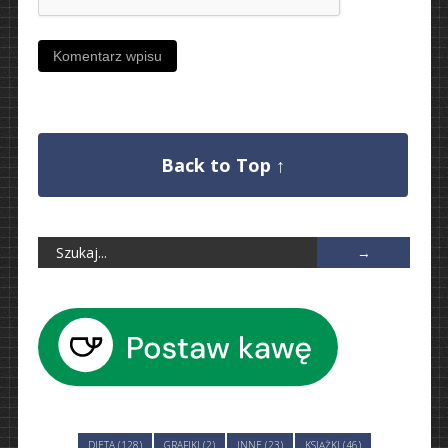
Back to Top ↑
DIETA (128)
GRAFIKI (2)
INNE (23)
KSIĄŻKI (46)