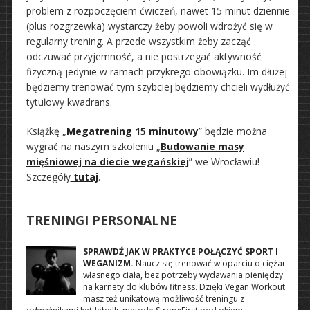
problem z rozpoczęciem ćwiczeń, nawet 15 minut dziennie
(plus rozgrzewka) wystarczy żeby powoli wdrożyć się w
regularny trening. A przede wszystkim żeby zacząć
odczuwać przyjemność, a nie postrzegać aktywność
fizyczną jedynie w ramach przykrego obowiązku. Im dłużej
będziemy trenować tym szybciej będziemy chcieli wydłużyć
tytułowy kwadrans.
Książkę „
Megatrening 15 minutowy
” będzie można
wygrać na naszym szkoleniu „
Budowanie masy
mięśniowej na diecie wegańskiej
” we Wrocławiu!
Szczegóły
tutaj
.
TRENINGI PERSONALNE
SPRAWDŹ JAK W PRAKTYCE POŁĄCZYĆ SPORT I
WEGANIZM.
Naucz się trenować w oparciu o ciężar
własnego ciała, bez potrzeby wydawania pieniędzy
na karnety do klubów fitness. Dzięki Vegan Workout
masz też unikatową możliwość treningu z