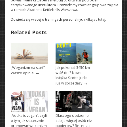
odważnikami kettlebells metodą StrongFirst pod okiem
certyfikowanego instruktora. Prowadzimy również grupowe zajęcia
w ramach
Akademii Kettlebells Warszawa
.
Dowiedz się więcej o treningach personalnych
kilkając tutaj.
Related Posts
„Weganizm na start” –
Jak pokonać 3450 km
→
w 46 dni? Nowa
Wasze opinie
książka Scotta Jurka
→
już w sprzedaży
„Vodka is vegan”, czyli
Dlaczego siedzenie
o tym jak skutecznie
zabija więcej osób niż
promować weganizm
papierosy? Recenzja