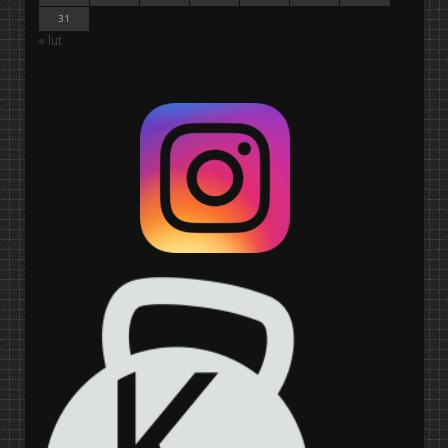
31
« lut