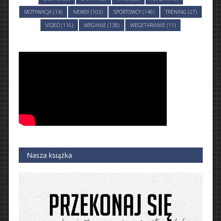
MOTYWACJA (14)
NEWSY (103)
SPORTOWCY (146)
TRENING (27)
VIDEO (116)
WEGANIE (138)
WEGETARIANIE (11)
Nasza książka