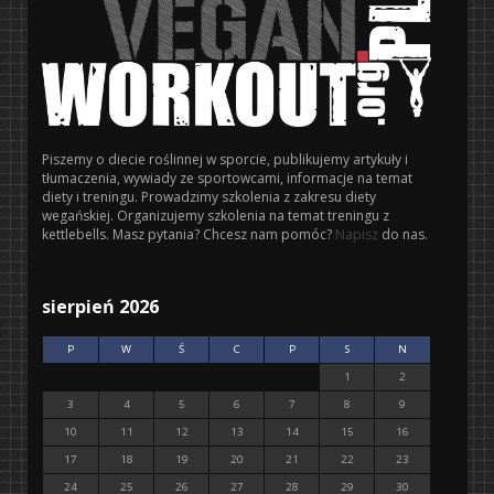
Piszemy o diecie roślinnej w sporcie, publikujemy artykuły i
tłumaczenia, wywiady ze sportowcami, informacje na temat
diety i treningu. Prowadzimy szkolenia z zakresu diety
wegańskiej. Organizujemy szkolenia na temat treningu z
kettlebells. Masz pytania? Chcesz nam pomóc?
Napisz
do nas.
sierpień 2026
P
W
Ś
C
P
S
N
1
2
3
4
5
6
7
8
9
10
11
12
13
14
15
16
17
18
19
20
21
22
23
24
25
26
27
28
29
30