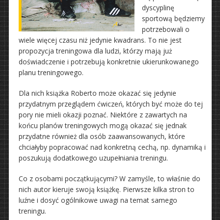
dyscyplinę
sportową będziemy
potrzebowali o
wiele więcej czasu niż jedynie kwadrans. To nie jest
propozycja treningowa dla ludzi, którzy mają już
doświadczenie i potrzebują konkretnie ukierunkowanego
planu treningowego.
Dla nich książka Roberto może okazać się jedynie
przydatnym przeglądem ćwiczeń, których być może do tej
pory nie mieli okazji poznać. Niektóre z zawartych na
końcu planów treningowych mogą okazać się jednak
przydatne również dla osób zaawansowanych, które
chciałyby popracować nad konkretną cechą, np. dynamiką i
poszukują dodatkowego uzupełniania treningu.
Co z osobami początkującymi? W zamyśle, to właśnie do
nich autor kieruje swoją książkę. Pierwsze kilka stron to
luźne i dosyć ogólnikowe uwagi na temat samego
treningu.