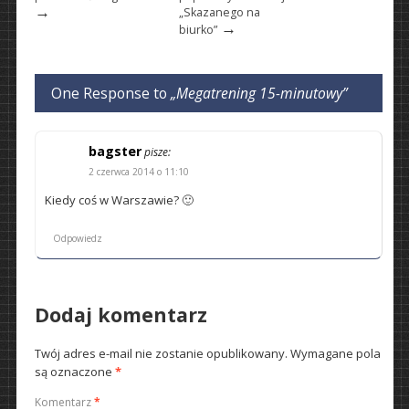
→
„Skazanego na
→
biurko”
One Response to
„Megatrening 15-minutowy”
bagster
pisze:
2 czerwca 2014 o 11:10
Kiedy coś w Warszawie? 🙂
Odpowiedz
Dodaj komentarz
Twój adres e-mail nie zostanie opublikowany.
Wymagane pola
są oznaczone
*
Komentarz
*