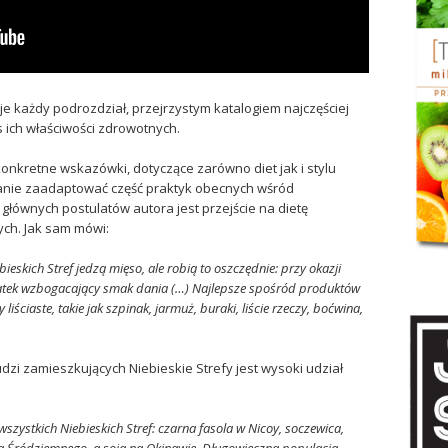
e każdy podrozdział, przejrzystym katalogiem najczęściej
 ich właściwości zdrowotnych.
konkretne wskazówki, dotyczące zarówno diet jak i stylu
 stanie zaadaptować część praktyk obecnych wśród
głównych postulatów autora jest przejście na dietę
ych. Jak sam mówi:
eskich Stref jedzą mięso, ale robią to oszczędnie: przy okazji
datek wzbogacający smak dania (…) Najlepsze spośród produktów
liściaste, takie jak szpinak, jarmuż, buraki, liście rzeczy, boćwina,
dzi zamieszkujących Niebieskie Strefy jest wysoki udział
zystkich Niebieskich Stref: czarna fasola w Nicoy, soczewica,