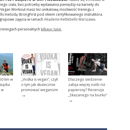
snego ciała, bez potrzeby wydawania pieniędzy na karnety do
ki Vegan Workout masz też unikatową możliwość treningu z
lls metodą StrongFirst pod okiem certyfikowanego instruktora.
grupowe zajęcia w ramach
Akademii Kettlebells Warszawa
.
 treningach personalnych
kilkając tutaj.
450 km w
„Vodka is vegan”, czyli
Dlaczego siedzenie
siążka
o tym jak skutecznie
zabija więcej osób niż
ż w
promować weganizm
papierosy? Recenzja
→
„Skazanego na biurko”
→