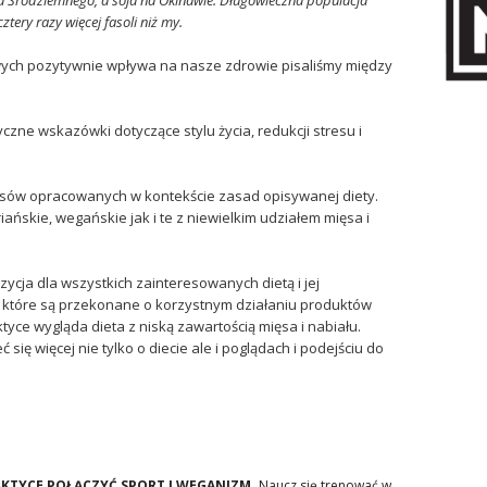
rza Śródziemnego, a soja na Okinawie. Długowieczna populacja
ztery razy więcej fasoli niż my.
owych pozytywnie wpływa na nasze zdrowie pisaliśmy między
czne wskazówki dotyczące stylu życia, redukcji stresu i
episów opracowanych w kontekście zasad opisywanej diety.
ńskie, wegańskie jak i te z niewielkim udziałem mięsa i
ycja dla wszystkich zainteresowanych dietą i jej
 które są przekonane o korzystnym działaniu produktów
tyce wygląda dieta z niską zawartością mięsa i nabiału.
się więcej nie tylko o diecie ale i poglądach i podejściu do
AKTYCE POŁĄCZYĆ SPORT I WEGANIZM.
Naucz się trenować w