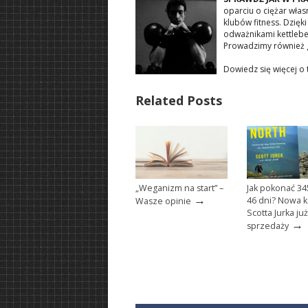
oparciu o ciężar wła
klubów fitness. Dzię
odważnikami kettlebe
Prowadzimy również 
Dowiedz się więcej o
Related Posts
„Weganizm na start” –
Jak pokonać 3
→
46 dni? Nowa k
Wasze opinie
Scotta Jurka ju
→
sprzedaży