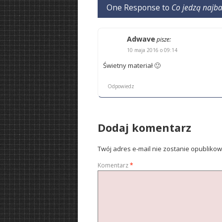
One Response to
Co jedzą najba
Adwave
pisze:
10 maja 2016 o 09:14
Świetny materiał 🙂
Odpowiedz
Dodaj komentarz
Twój adres e-mail nie zostanie opubliko
Komentarz
*