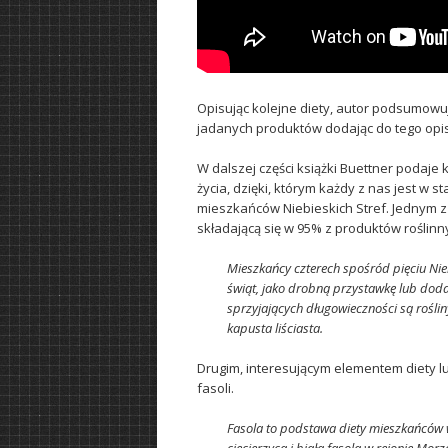
Opisując kolejne diety, autor podsumowuj
jadanych produktów dodając do tego opis
W dalszej części książki Buettner podaje 
życia, dzięki, którym każdy z nas jest w
mieszkańców Niebieskich Stref. Jednym z 
składającą się w 95% z produktów roślinn
Mieszkańcy czterech spośród pięciu Niebi
świąt, jako drobną przystawkę lub do
sprzyjających długowieczności są rośliny 
kapusta liściasta.
Drugim, interesującym elementem diety lu
fasoli.
Fasola to podstawa diety mieszkańców ws