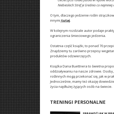
ciecierzyca i biała fasola w rejonie Mo
Niebieskich Stref je średnio co najmniej c
O tym, dlaczego jedzenie roślin strączk
innymi
tutaj
.
W kolejnym rozdziale autor podaje prakty
ograniczenia śmieciowego jedzenia.
Ostatnia część książki, to ponad 70 prz
Znajdziemy tu zarówno przepisy wegetaria
produktów odzwierzęcych.
Książka Dana Buettnera to świetna propoz
oddziaływaniu na nasze zdrowie. Osoby,
roślinnych mogą przekonać się, jak w prak
Jednocześnie, mamy też okazję dowiedzieć 
życia najdłużej żyjących osób na świecie.
TRENINGI PERSONALNE
SPRAWDŹ JAK W PR