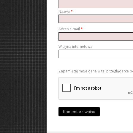
Nazwa
*
Adres e-mail
*
Witryna internetowa
Zapamiętaj moje dane w tej przeglądarce p