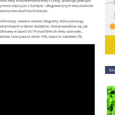
om diety śródziemnomorskiej z Grecji, analizuje jadłospis
suję menu mężczyzn z Sardynii i długowiecznych mieszkańców
ywiania mieszkańców Kostaryki.
 informacji, zawiera również diagramy, które pokazują
karmowych w diecie stulatków. Zastanawialiście się, jak
Okinawy w latach 50.? Ponad 65% ich diety stanowiły…
rączkowe i warzywa to około 15%, mięso to zaledwie 3%.
Bez