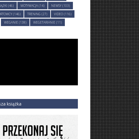
IĄŻKI (46)
MOTYWACJA (14)
NEWSY (103)
RTOWCY (146)
TRENING (27)
VIDEO (116)
WEGANIE (138)
WEGETARIANIE (11)
za książka