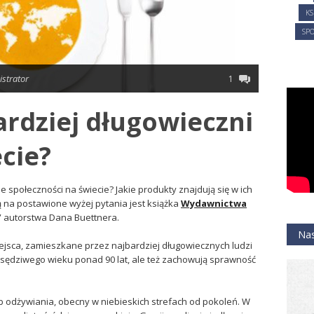
KS
SPO
istrator
1
ardziej długowieczni
ecie?
e społeczności na świecie? Jakie produkty znajdują się w ich
na postawione wyżej pytania jest książka
Wydawnictwa
” autorstwa Dana Buettnera.
Nas
, miejsca, zamieszkane przez najbardziej długowiecznych ludzi
ją sędziwego wieku ponad 90 lat, ale też zachowują sprawność
b odżywiania, obecny w niebieskich strefach od pokoleń. W