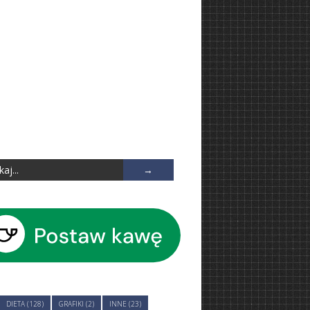
DIETA (128)
GRAFIKI (2)
INNE (23)