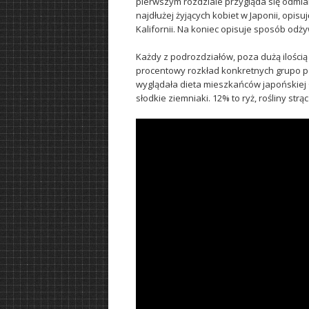
pierwszym rozdziale przygląda się odmian
najdłużej żyjących kobiet w Japonii, opi
Kalifornii. Na koniec opisuje sposób odż
Każdy z podrozdziałów, poza dużą ilością
procentowy rozkład konkretnych grupo po
wyglądała dieta mieszkańców japońskiej 
słodkie ziemniaki. 12% to ryż, rośliny st