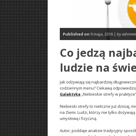
Published on
9 maja, 2016 |
by adminin
Co jedzą najb
ludzie na świ
Jak odżywiają się najbardziej długowieczn
codziennym menu? Ciekawą odpowiedzią 
Galaktyka
„Niebieskie strefy w praktyce
Niebieski strefy to nieliczne już dzisiaj
na Ziemi. Ludzi, którzy nie tylko dożywa
umysłową i fizyczną.
Autor, poddaje analizie tradycyjny sposó